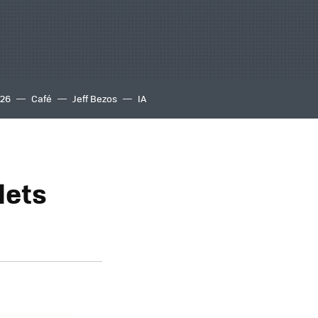
S26
Café
Jeff Bezos
IA
lets