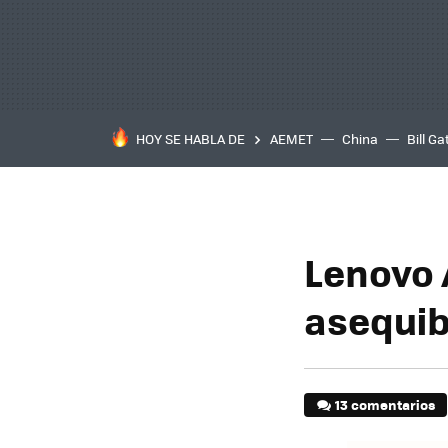
HOY SE HABLA DE
AEMET
China
Bill Ga
Lenovo 
asequib
13 comentarios