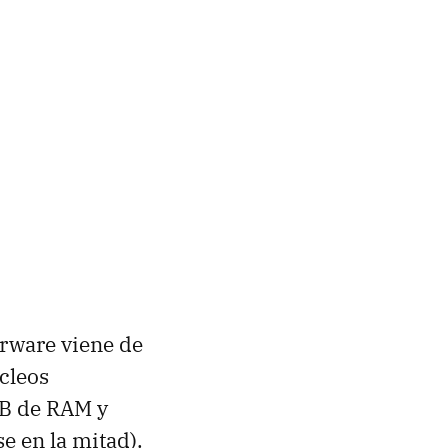
arware viene de
cleos
B de RAM y
e en la mitad).