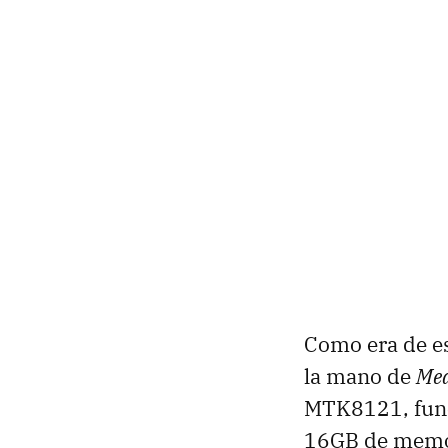
Como era de es
la mano de
Med
MTK8121, func
16GB de memori