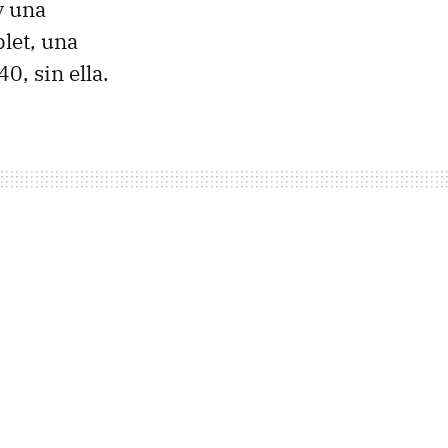
y una
let, una
0, sin ella.