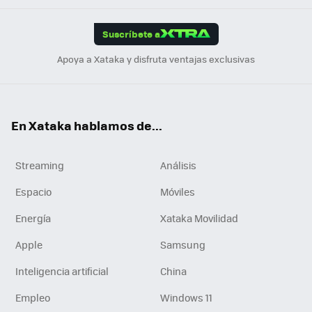
App
ok
e
am
m
rd
edI
ok
Suscríbete a
n
Apoya a Xataka y disfruta ventajas exclusivas
En Xataka hablamos de...
Streaming
Análisis
Espacio
Móviles
Energía
Xataka Movilidad
Apple
Samsung
Inteligencia artificial
China
Empleo
Windows 11