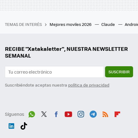
TEMAS DE INTERÉS
Mejores moviles 2026
Claude
Androi
RECIBE "Xatakaletter", NUESTRA NEWSLETTER
SEMANAL
SUSCRIBIR
Suscribiéndote aceptas nuestra
política de privacidad
Síguenos
Wh
Twit
Fac
You
Inst
Tele
RSS
Flip
ats
ter
ebo
tub
agr
gra
boa
Link
Tikt