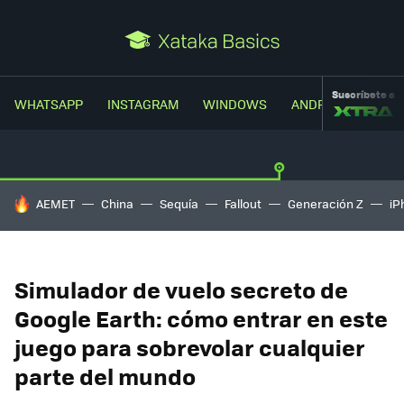
Suscríbete a
WHATSAPP
INSTAGRAM
WINDOWS
ANDROID
TRUC
HOY SE HABLA DE
AEMET
China
Sequía
Fallout
Generación Z
iP
Simulador de vuelo secreto de
Google Earth: cómo entrar en este
juego para sobrevolar cualquier
parte del mundo