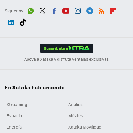
Síguenos
Wh
Twit
Fac
You
Inst
Tele
RSS
Flip
ats
ter
ebo
tub
agr
gra
boa
Link
Tikt
App
ok
e
am
m
rd
edI
ok
Suscríbete a
n
Apoya a Xataka y disfruta ventajas exclusivas
En Xataka hablamos de...
Streaming
Análisis
Espacio
Móviles
Energía
Xataka Movilidad