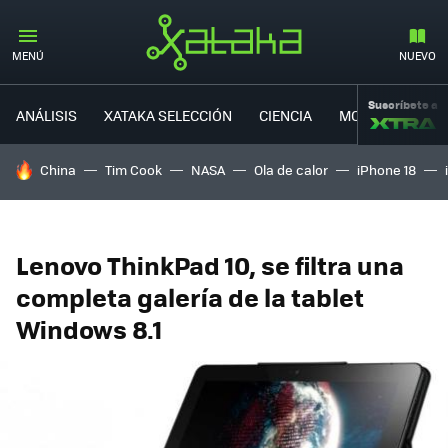
MENÚ
NUEVO
Suscríbete a
ANÁLISIS
XATAKA SELECCIÓN
CIENCIA
MOVILIDAD
HOY SE HABLA DE
China
Tim Cook
NASA
Ola de calor
iPhone 18
Lenovo ThinkPad 10, se filtra una
completa galería de la tablet
Windows 8.1