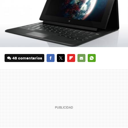
48 comentarios
FACEBOOK
TWITTER
FLIPBOARD
E-
WHATSAPP
MAIL