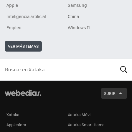
Apple
Samsung
Inteligencia artificial
China
Empleo
Windows 11
VER MÁS TEMAS
BUSCA
SUBIR
Xataka
Xataka Móvil
Applesfera
Xataka Smart Home