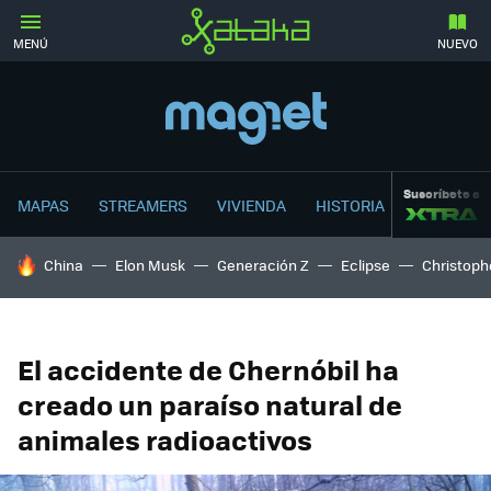
MENÚ
NUEVO
Suscríbete a
MAPAS
STREAMERS
VIVIENDA
HISTORIA
HOY SE HABLA DE
China
Elon Musk
Generación Z
Eclipse
Christoph
El accidente de Chernóbil ha
creado un paraíso natural de
animales radioactivos