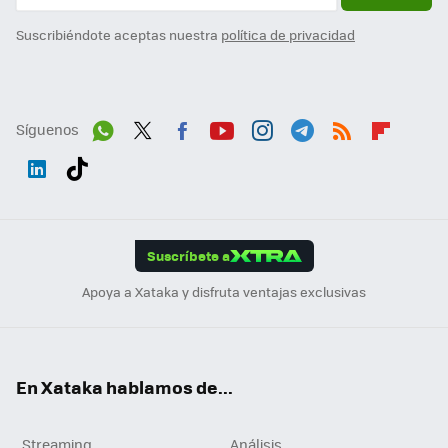
Suscribiéndote aceptas nuestra
política de privacidad
Síguenos
Wh
Twit
Fac
You
Inst
Tele
RSS
Flip
ats
ter
ebo
tub
agr
gra
boa
Link
Tikt
App
ok
e
am
m
rd
edI
ok
Suscríbete a
n
Apoya a Xataka y disfruta ventajas exclusivas
En Xataka hablamos de...
Streaming
Análisis