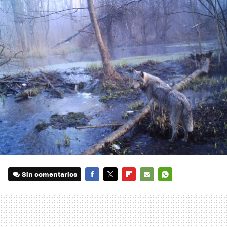
Sin comentarios
FACEBOOK
TWITTER
FLIPBOARD
E-
WHATSAPP
MAIL