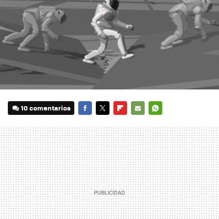
10 comentarios
FACEBOOK
TWITTER
FLIPBOARD
E-
WHATSAPP
MAIL