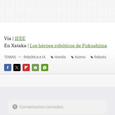
Vía |
IEEE
En Xataka |
Los héroes robóticos de Fukushima
TEMAS
Robótica e IA
Honda
Asimo
Robots
FACEBOOK
TWITTER
FLIPBOARD
E-
WHATSAPP
MAIL
Comentarios cerrados