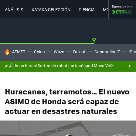
Suscríbete a
ANÁLISIS
XATAKA SELECCIÓN
CIENCIA
MOVILIDAD
HOY SE HABLA DE
AEMET
China
Waze
Fallout
Generación Z
iPh
🌿¡Últimas horas! Sorteo de robot cortacésped Mova ViAX
Huracanes, terremotos… El nuevo
ASIMO de Honda será capaz de
actuar en desastres naturales