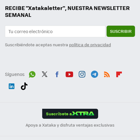
RECIBE "Xatakaletter", NUESTRA NEWSLETTER
SEMANAL
SUSCRIBIR
Suscribiéndote aceptas nuestra
política de privacidad
Síguenos
Wh
Twit
Fac
You
Inst
Tele
RSS
Flip
ats
ter
ebo
tub
agr
gra
boa
Link
Tikt
App
ok
e
am
m
rd
edI
ok
Suscríbete a
n
Apoya a Xataka y disfruta ventajas exclusivas