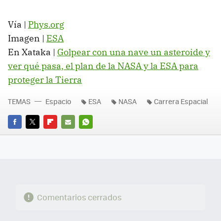
Vía |
Phys.org
Imagen |
ESA
En Xataka |
Golpear con una nave un asteroide y
ver qué pasa, el plan de la NASA y la ESA para
proteger la Tierra
TEMAS
Espacio
ESA
NASA
Carrera Espacial
FACEBOOK
TWITTER
FLIPBOARD
E-
WHATSAPP
MAIL
Comentarios cerrados