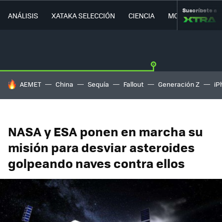
Suscríbete a
ANÁLISIS
XATAKA SELECCIÓN
CIENCIA
MOVILIDAD
HOY SE HABLA DE
AEMET
China
Sequía
Fallout
Generación Z
iP
NASA y ESA ponen en marcha su
misión para desviar asteroides
golpeando naves contra ellos