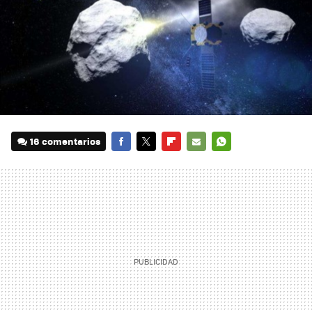
16 comentarios
FACEBOOK
TWITTER
FLIPBOARD
E-
WHATSAPP
MAIL