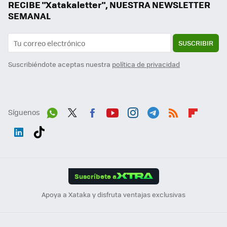
RECIBE "Xatakaletter", NUESTRA NEWSLETTER
SEMANAL
SUSCRIBIR
Suscribiéndote aceptas nuestra
política de privacidad
Síguenos
Wh
Twit
Fac
You
Inst
Tele
RSS
Flip
ats
ter
ebo
tub
agr
gra
boa
Link
Tikt
App
ok
e
am
m
rd
edI
ok
Suscríbete a
n
Apoya a Xataka y disfruta ventajas exclusivas