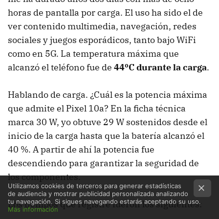
horas de pantalla por carga. El uso ha sido el de
ver contenido multimedia, navegación, redes
sociales y juegos esporádicos, tanto bajo WiFi
como en 5G. La temperatura máxima que
alcanzó el teléfono fue de
44ºC durante la carga
.
Hablando de carga. ¿Cuál es la potencia máxima
que admite el Pixel 10a? En la ficha técnica
marca 30 W, yo obtuve 29 W sostenidos desde el
inicio de la carga hasta que la batería alcanzó el
40 %. A partir de ahí la potencia fue
descendiendo para garantizar la seguridad de
los componentes.
Utilizamos cookies de terceros para generar estadísticas
de audiencia y mostrar publicidad personalizada analizando
tu navegación. Si sigues navegando estarás aceptando su uso.
Los tiempos que registré fueron los siguientes:
Más información