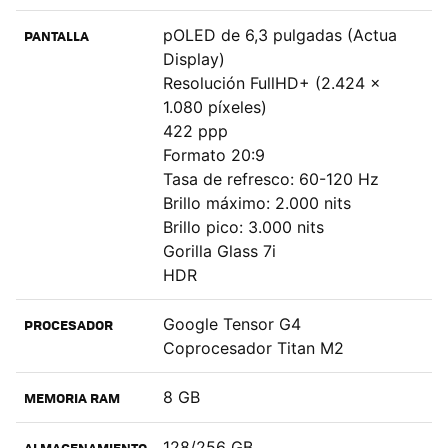
Software: limpio y con una de las mejores garantías
pOLED de 6,3 pulgadas (Actua
PANTALLA
en Android
Display)
Cámara: la sorpresa es que sigue dando la talla
Resolución FullHD+ (2.424 x
1.080 píxeles)
Google Pixel 10a, opinión y nota de Xataka
422 ppp
Formato 20:9
Tasa de refresco: 60-120 Hz
Brillo máximo: 2.000 nits
Brillo pico: 3.000 nits
Gorilla Glass 7i
HDR
Google Tensor G4
PROCESADOR
Coprocesador Titan M2
8 GB
MEMORIA RAM
128/256 GB
ALMACENAMIENTO