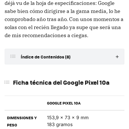
déjà vu de la hoja de especificaciones: Google
sabe bien cómo dirigirse a la gama media, lo he
comprobado año tras año. Con unos momentos a
solas con el recién llegado ya supe que será una
de mis recomendaciones a ciegas.
Índice de Contenidos (8)
Ficha técnica del Google Pixel 10a
Ficha técnica del Google Pixel 10a
Diseño: pequeño, metálico y sin jorobas
Pantalla: un panel a la altura
GOOGLE PIXEL 10A
Potencia: una mala decisión que penaliza el
rendimiento máximo
153,9 x 73 x 9 mm
DIMENSIONES Y
Batería: solvente y con una asignatura por cumplir
183 gramos
PESO