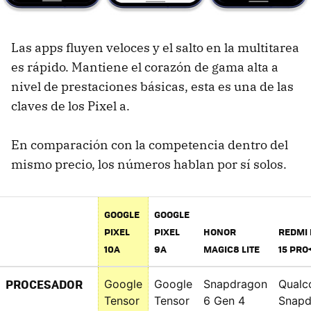
Las apps fluyen veloces y el salto en la multitarea
es rápido. Mantiene el corazón de gama alta a
nivel de prestaciones básicas, esta es una de las
claves de los Pixel a.
En comparación con la competencia dentro del
mismo precio, los números hablan por sí solos.
GOOGLE
GOOGLE
PIXEL
PIXEL
HONOR
REDMI
10A
9A
MAGIC8 LITE
15 PRO
PROCESADOR
Google
Google
Snapdragon
Qual
Tensor
Tensor
6 Gen 4
Snapd