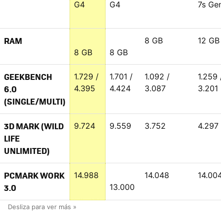
G4
G4
7s Ge
RAM
8 GB
12 GB
8 GB
8 GB
GEEKBENCH
1.729 /
1.701 /
1.092 /
1.259 
6.0
4.395
4.424
3.087
3.201
(SINGLE/MULTI)
3D MARK (WILD
9.724
9.559
3.752
4.297
LIFE
UNLIMITED)
PCMARK WORK
14.988
14.048
14.00
3.0
13.000