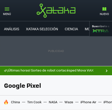
MENÚ
NUEVO
Suscríbete a
ANÁLISIS
XATAKA SELECCIÓN
CIENCIA
MOVILIDAD
🌿¡Últimas horas! Sorteo de robot cortacésped Mova ViAX
Google Pixel
HOY SE HABLA DE
China
Tim Cook
NASA
Waze
iPhone Air
iPhon