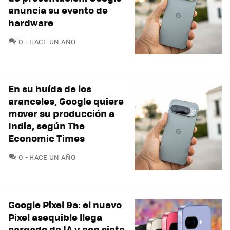
anuncia su evento de
hardware
COMENTARIOS
0
HACE UN AÑO
En su huída de los
aranceles, Google quiere
mover su producción a
India, según The
Economic Times
COMENTARIOS
0
HACE UN AÑO
Google Pixel 9a: el nuevo
Pixel asequible llega
cargado de IA y con siete