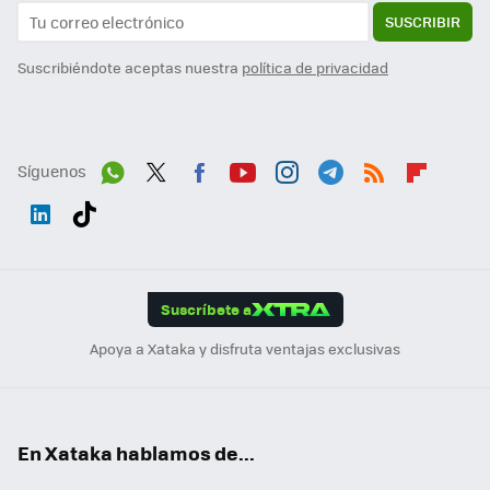
SUSCRIBIR
Suscribiéndote aceptas nuestra
política de privacidad
Síguenos
Wh
Twit
Fac
You
Inst
Tele
RSS
Flip
ats
ter
ebo
tub
agr
gra
boa
Link
Tikt
App
ok
e
am
m
rd
edI
ok
Suscríbete a
n
Apoya a Xataka y disfruta ventajas exclusivas
En Xataka hablamos de...