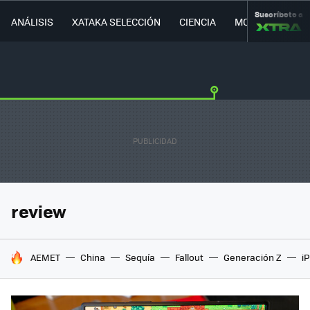
Suscríbete a
ANÁLISIS
XATAKA SELECCIÓN
CIENCIA
MOVILIDAD
review
HOY SE HABLA DE
AEMET
China
Sequía
Fallout
Generación Z
i