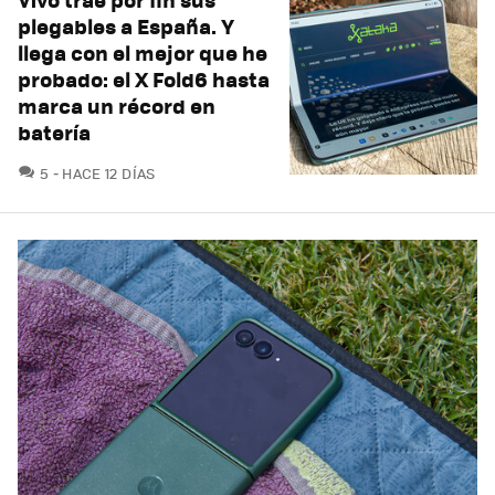
plegables a España. Y
llega con el mejor que he
probado: el X Fold6 hasta
marca un récord en
batería
COMENTARIOS
5
HACE 12 DÍAS