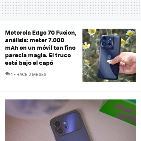
Motorola Edge 70 Fusion,
análisis: meter 7.000
mAh en un móvil tan fino
parecía magia. El truco
está bajo el capó
COMENTARIOS
1
HACE 2 MESES