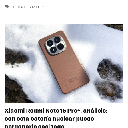
COMENTARIOS
10
HACE 6 MESES
Xiaomi Redmi Note 15 Pro+, análisis:
con esta batería nuclear puedo
perdonarle casi todo