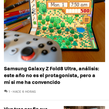
Samsung Galaxy Z Fold8 Ultra, análisis:
este año no es el protagonista, pero a
mí si me ha convencido
COMENTARIOS
1
HACE 6 HORAS
Vivo trae por fin sus