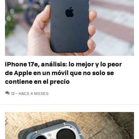
iPhone 17e, análisis: lo mejor y lo peor
de Apple en un móvil que no solo se
contiene en el precio
COMENTARIOS
12
HACE 4 MESES