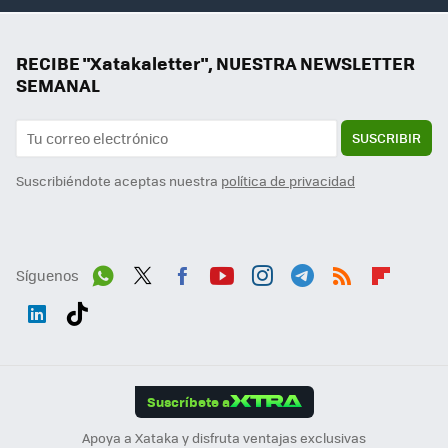
RECIBE "Xatakaletter", NUESTRA NEWSLETTER
SEMANAL
SUSCRIBIR
Suscribiéndote aceptas nuestra
política de privacidad
Síguenos
Wh
Twit
Fac
You
Inst
Tele
RSS
Flip
ats
ter
ebo
tub
agr
gra
boa
Link
Tikt
App
ok
e
am
m
rd
edI
ok
Suscríbete a
n
Apoya a Xataka y disfruta ventajas exclusivas