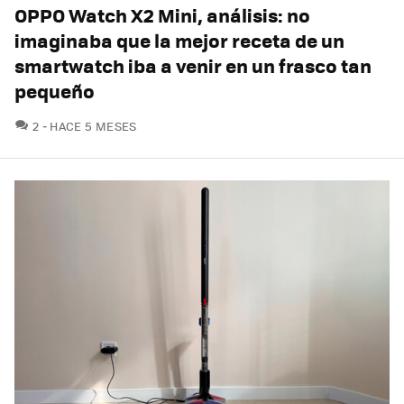
OPPO Watch X2 Mini, análisis: no
imaginaba que la mejor receta de un
smartwatch iba a venir en un frasco tan
pequeño
COMENTARIOS
2
HACE 5 MESES