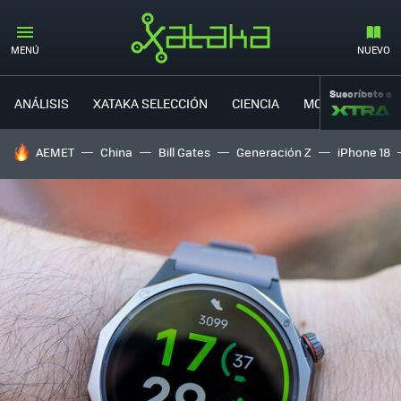
MENÚ
NUEVO
Suscríbete a
ANÁLISIS
XATAKA SELECCIÓN
CIENCIA
MOVILIDAD
HOY SE HABLA DE
AEMET
China
Bill Gates
Generación Z
iPhone 18