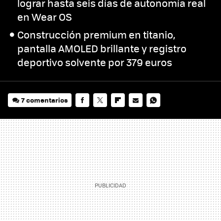
lograr hasta seis días de autonomía real
en Wear OS
Construcción premium en titanio,
pantalla AMOLED brillante y registro
deportivo solvente por 379 euros
7 comentarios
FACEBOOK
TWITTER
FLIPBOARD
E-
WHATSAPP
MAIL