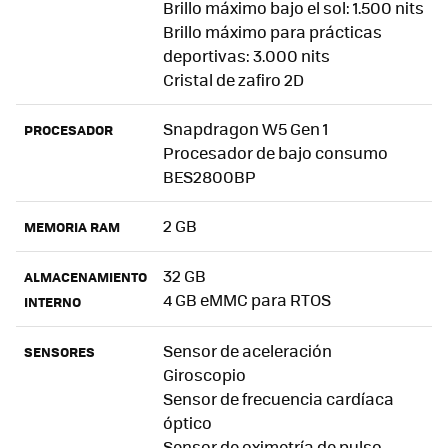
Brillo máximo bajo el sol: 1.500 nits
Brillo máximo para prácticas
deportivas: 3.000 nits
Cristal de zafiro 2D
Snapdragon W5 Gen 1
PROCESADOR
Procesador de bajo consumo
BES2800BP
2 GB
MEMORIA RAM
32 GB
ALMACENAMIENTO
4 GB eMMC para RTOS
INTERNO
Sensor de aceleración
SENSORES
Giroscopio
Sensor de frecuencia cardíaca
óptico
Sensor de oximetría de pulso