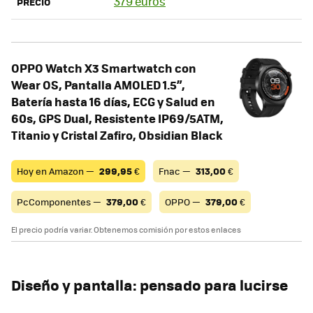
379 euros
PRECIO
OPPO Watch X3 Smartwatch con
Wear OS, Pantalla AMOLED 1.5”,
Batería hasta 16 días, ECG y Salud en
60s, GPS Dual, Resistente IP69/5ATM,
Titanio y Cristal Zafiro, Obsidian Black
Hoy en Amazon —
299,95
€
Fnac —
313,00
€
PcComponentes —
379,00
€
OPPO —
379,00
€
El precio podría variar. Obtenemos comisión por estos enlaces
Diseño y pantalla: pensado para lucirse