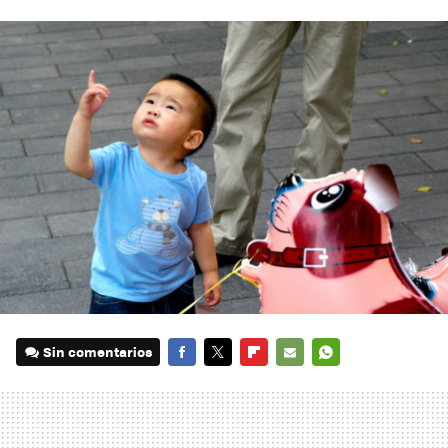
Sin comentarios
FACEBOOK
TWITTER
FLIPBOARD
E-
WHATSAPP
MAIL