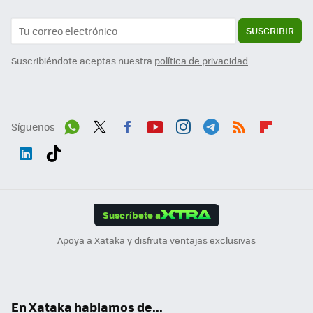
SUSCRIBIR
Suscribiéndote aceptas nuestra
política de privacidad
Síguenos
Wh
Twit
Fac
You
Inst
Tele
RSS
Flip
ats
ter
ebo
tub
agr
gra
boa
Link
Tikt
App
ok
e
am
m
rd
edI
ok
Suscríbete a
n
Apoya a Xataka y disfruta ventajas exclusivas
En Xataka hablamos de...