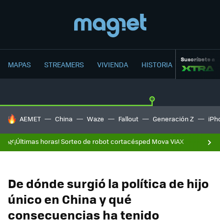
Suscríbete a
MAPAS
STREAMERS
VIVIENDA
HISTORIA
HOY SE HABLA DE
AEMET
China
Waze
Fallout
Generación Z
iPh
🌿¡Últimas horas! Sorteo de robot cortacésped Mova ViAX
De dónde surgió la política de hijo
único en China y qué
consecuencias ha tenido