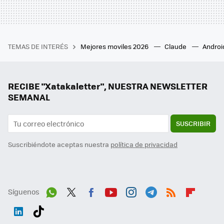
TEMAS DE INTERÉS
Mejores moviles 2026
Claude
Androi
RECIBE "Xatakaletter", NUESTRA NEWSLETTER
SEMANAL
SUSCRIBIR
Suscribiéndote aceptas nuestra
política de privacidad
Síguenos
Wh
Twit
Fac
You
Inst
Tele
RSS
Flip
ats
ter
ebo
tub
agr
gra
boa