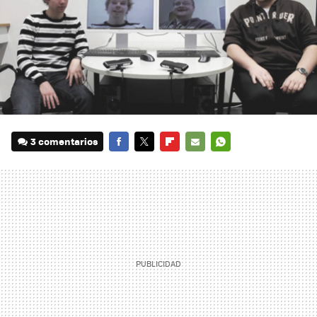
3 comentarios
FACEBOOK
TWITTER
FLIPBOARD
E-
WHATSAPP
MAIL