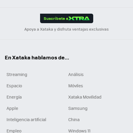
Link
Tikt
App
ok
e
am
m
rd
edI
ok
Suscríbete a
n
Apoya a Xataka y disfruta ventajas exclusivas
En Xataka hablamos de...
Streaming
Análisis
Espacio
Móviles
Energía
Xataka Movilidad
Apple
Samsung
Inteligencia artificial
China
Empleo
Windows 11