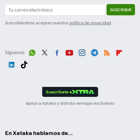
SUSCRIBIR
Suscribiéndote aceptas nuestra
política de privacidad
Síguenos
Wh
Twit
Fac
You
Inst
Tele
RSS
Flip
ats
ter
ebo
tub
agr
gra
boa
Link
Tikt
App
ok
e
am
m
rd
edI
ok
Suscríbete a
n
Apoya a Xataka y disfruta ventajas exclusivas
En Xataka hablamos de...