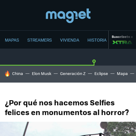
Suscríbete a
MAPAS
STREAMERS
VIVIENDA
HISTORIA
HOY SE HABLA DE
China
Elon Musk
Generación Z
Eclipse
Mapa
¿Por qué nos hacemos Selfies
felices en monumentos al horror?