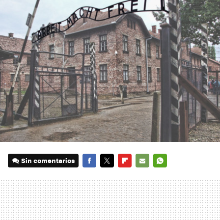
Sin comentarios
FACEBOOK
TWITTER
FLIPBOARD
E-
WHATSAPP
MAIL