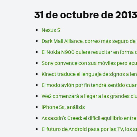
31 de octubre de 201
Nexus 5
Dark Mail Alliance, correo más seguro de l
El Nokia N900 quiere resucitar en forma
Sony convence con sus móviles pero acus
Kinect traduce el lenguaje de signos a l
El modo avión por fin tendrá sentido cua
We2 comenzará a llegar a las grandes ci
iPhone 5s, análisis
Assassin's Creed: el difícil equilibrio entr
El futuro de Android pasa por las TV, lo