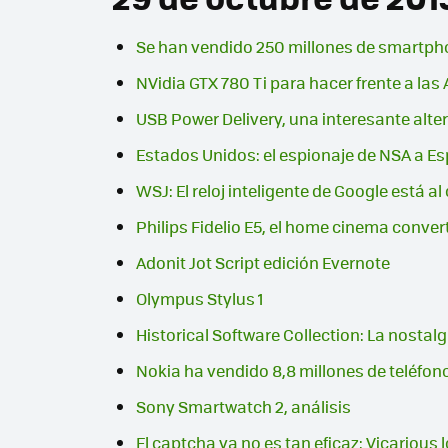
Se han vendido 250 millones de smartpho
NVidia GTX 780 Ti para hacer frente a la
USB Power Delivery, una interesante alter
Estados Unidos: el espionaje de NSA a Es
WSJ: El reloj inteligente de Google está al
Philips Fidelio E5, el home cinema convertib
Adonit Jot Script edición Evernote
Olympus Stylus 1
Historical Software Collection: La nostal
Nokia ha vendido 8,8 millones de teléfono
Sony Smartwatch 2, análisis
El captcha ya no es tan eficaz: Vicarious 