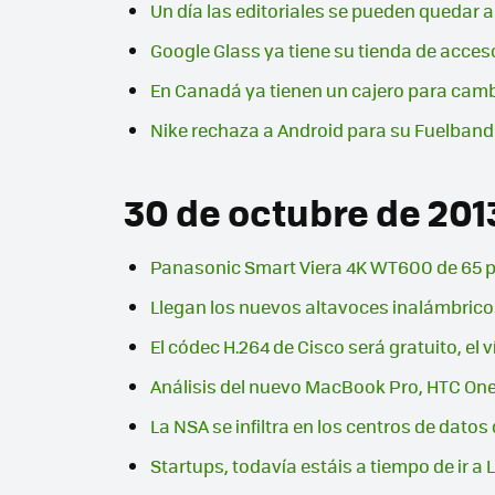
Un día las editoriales se pueden quedar
Google Glass ya tiene su tienda de acces
En Canadá ya tienen un cajero para camb
Nike rechaza a Android para su Fuelband 
30 de octubre de 201
Panasonic Smart Viera 4K WT600 de 65 p
Llegan los nuevos altavoces inalámbrico
El códec H.264 de Cisco será gratuito, el 
Análisis del nuevo MacBook Pro, HTC One
La NSA se infiltra en los centros de dato
Startups, todavía estáis a tiempo de ir 