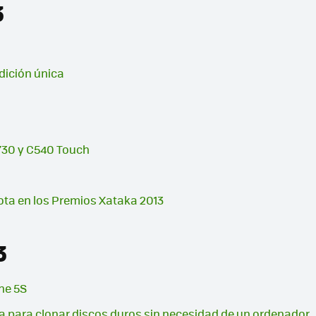
3
dición única
A730 y C540 Touch
ta en los Premios Xataka 2013
3
ne 5S
a para clonar discos duros sin necesidad de un ordenador