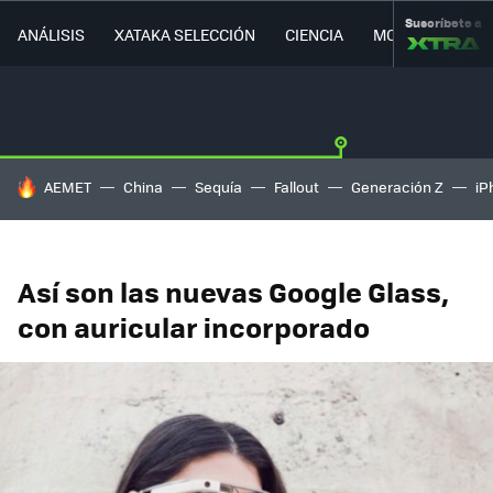
Suscríbete a
ANÁLISIS
XATAKA SELECCIÓN
CIENCIA
MOVILIDAD
HOY SE HABLA DE
AEMET
China
Sequía
Fallout
Generación Z
iP
Así son las nuevas Google Glass,
con auricular incorporado