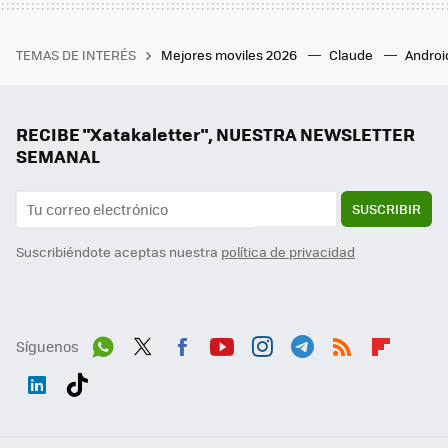
TEMAS DE INTERÉS
Mejores moviles 2026
Claude
Androi
RECIBE "Xatakaletter", NUESTRA NEWSLETTER
SEMANAL
SUSCRIBIR
Suscribiéndote aceptas nuestra
política de privacidad
Síguenos
Wh
Twit
Fac
You
Inst
Tele
RSS
Flip
ats
ter
ebo
tub
agr
gra
boa
Link
Tikt
App
ok
e
am
m
rd
edI
ok