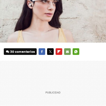
30 comentarios
FACEBOOK
TWITTER
FLIPBOARD
E-
WHATSAPP
MAIL