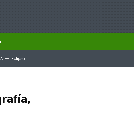
IA
Eclipse
rafía,