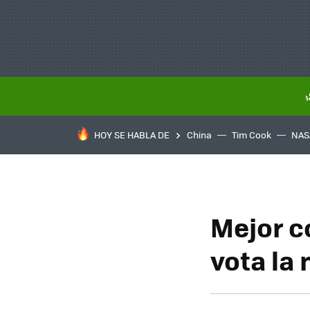
HOY SE HABLA DE
China
Tim Cook
NAS
Mejor c
vota la