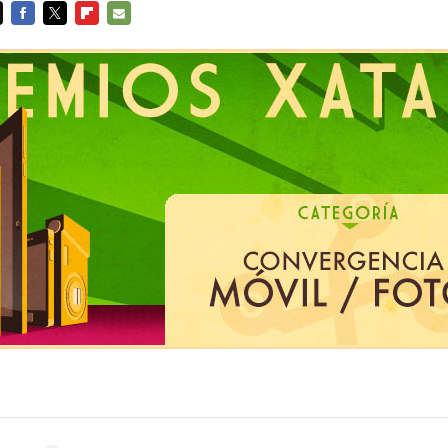
FACEBOOK
TWITTER
FLIPBOARD
E-
MAIL