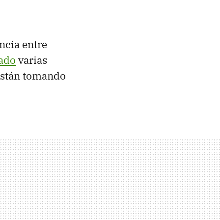
ncia entre
cado
varias
 están tomando