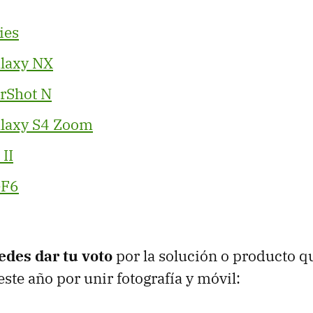
ies
laxy NX
rShot N
laxy S4 Zoom
II
GF6
edes dar tu voto
por la solución o producto q
ste año por unir fotografía y móvil: