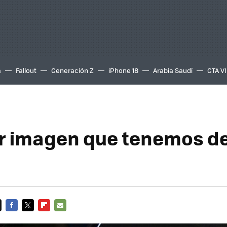
a
Fallout
Generación Z
iPhone 18
Arabia Saudí
GTA VI
r imagen que tenemos de
FACEBOOK
TWITTER
FLIPBOARD
E-