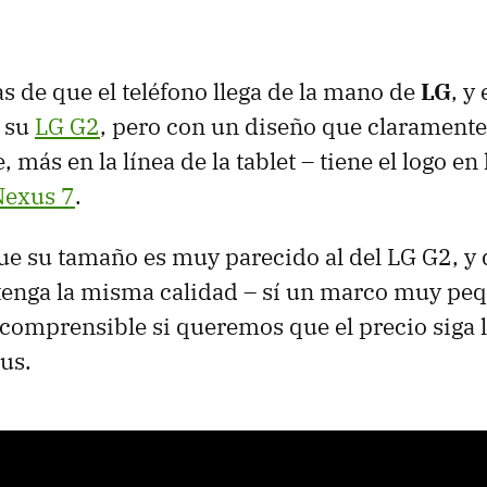
s de que el teléfono llega de la mano de
LG
, y
n su
LG G2
, pero con un diseño que clarament
, más en la línea de la tablet – tiene el logo e
Nexus 7
.
e su tamaño es muy parecido al del LG G2, y q
enga la misma calidad – sí un marco muy peq
comprensible si queremos que el precio siga l
us.