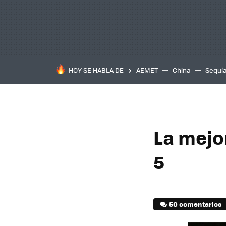
HOY SE HABLA DE
AEMET
China
Sequí
La mejo
5
50 comentarios