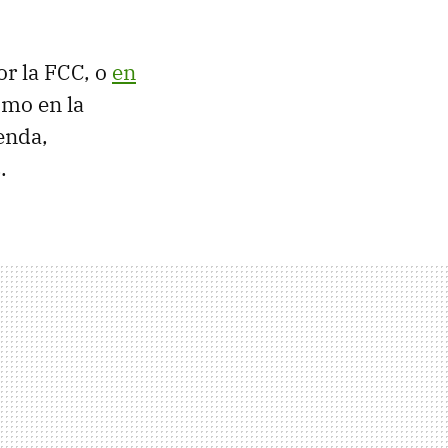
or la FCC, o
en
omo en la
enda,
.