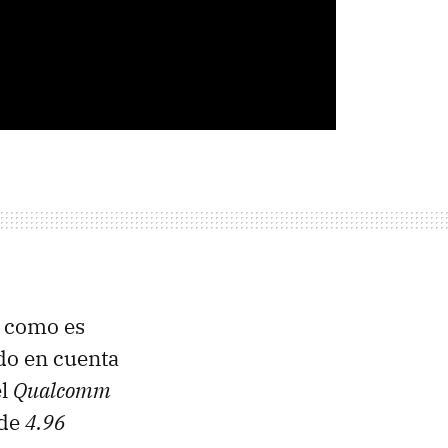
s como es
do en cuenta
el
Qualcomm
 de
4.96