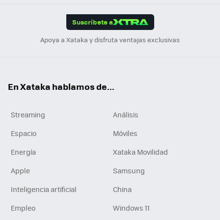
App
ok
e
am
m
rd
edI
ok
Suscríbete a
n
Apoya a Xataka y disfruta ventajas exclusivas
En Xataka hablamos de...
Streaming
Análisis
Espacio
Móviles
Energía
Xataka Movilidad
Apple
Samsung
Inteligencia artificial
China
Empleo
Windows 11