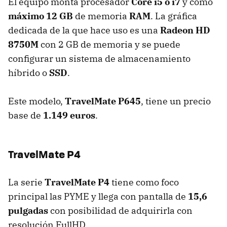
El equipo monta procesador
Core i5 ó i7
y como
máximo 12 GB
de memoria
RAM
. La gráfica
dedicada de la que hace uso es una
Radeon HD
8750M
con 2 GB de memoria y se puede
configurar un sistema de almacenamiento
híbrido o
SSD
.
Este modelo,
TravelMate P645
, tiene un precio
base de
1.149 euros
.
TravelMate P4
La serie
TravelMate P4
tiene como foco
principal las PYME y llega con pantalla de
15,6
pulgadas
con posibilidad de adquirirla con
resolución FullHD.