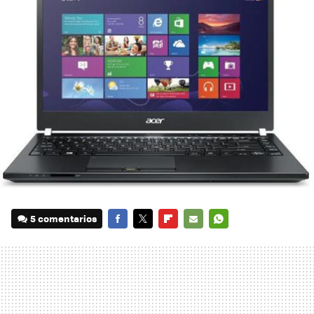
5 comentarios
FACEBOOK
TWITTER
FLIPBOARD
E-
WHATSAPP
MAIL