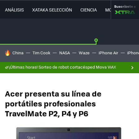
Suscríbete a
ANÁLISIS
XATAKA SELECCIÓN
CIENCIA
MOVILIDAD
HOY SE HABLA DE
China
Tim Cook
NASA
Waze
iPhone Air
iPhone
🌿¡Últimas horas! Sorteo de robot cortacésped Mova ViAX
Acer presenta su línea de
portátiles profesionales
TravelMate P2, P4 y P6