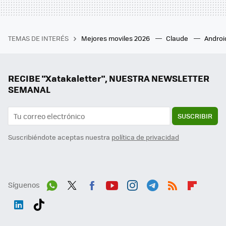
TEMAS DE INTERÉS
Mejores moviles 2026
Claude
Androi
RECIBE "Xatakaletter", NUESTRA NEWSLETTER
SEMANAL
SUSCRIBIR
Suscribiéndote aceptas nuestra
política de privacidad
Síguenos
Wh
Twit
Fac
You
Inst
Tele
RSS
Flip
ats
ter
ebo
tub
agr
gra
boa
Link
Tikt