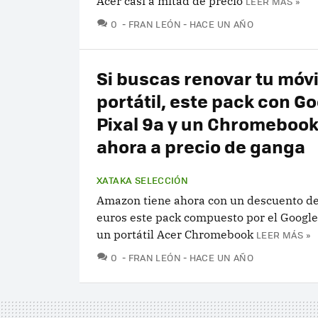
Acer casi a mitad de precio
LEER MÁS »
COMENTARIOS
0
FRAN LEÓN
HACE UN AÑO
Si buscas renovar tu móvil
portátil, este pack con G
Pixal 9a y un Chromebook
ahora a precio de ganga
XATAKA SELECCIÓN
Amazon tiene ahora con un descuento d
euros este pack compuesto por el Google 
un portátil Acer Chromebook
LEER MÁS »
COMENTARIOS
0
FRAN LEÓN
HACE UN AÑO