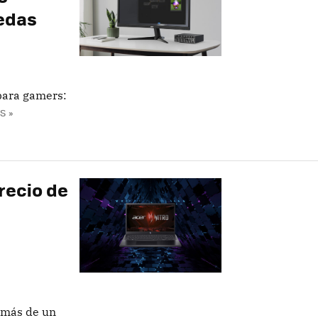
uedas
 para gamers:
S »
recio de
a más de un