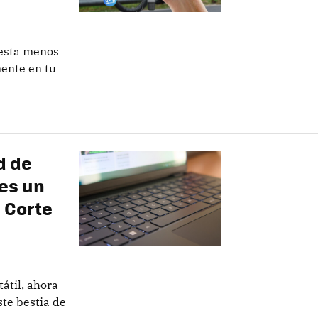
uesta menos
mente en tu
d de
 es un
l Corte
átil, ahora
ste bestia de