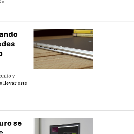
 »
dando
uedes
o
onito y
s llevar este
turo se
e