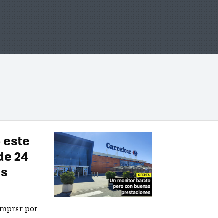
 este
de 24
ms
omprar por