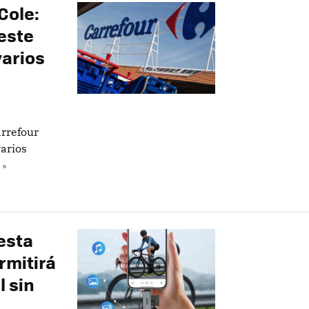
Cole:
este
varios
arrefour
varios
 »
esta
rmitirá
l sin