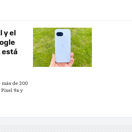
 y el
oogle
 está
e más de 200
Pixel 9a y