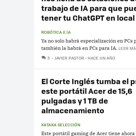
trabajo de IA para que p
tener tu ChatGPT en local
ROBÓTICA E IA
Ya no solo habrá especialización en PCs
también la habrá en PCs para IA.
LEER MÁ
COMENTARIOS
3
JAVIER PASTOR
HACE UN AÑO
El Corte Inglés tumba el p
este portátil Acer de 15,6
pulgadas y 1 TB de
almacenamiento
XATAKA SELECCIÓN
Este portátil gaming de Acer tiene ahor