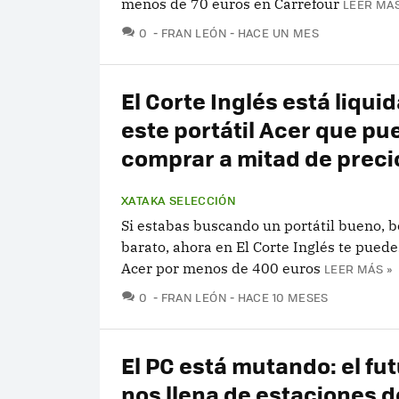
menos de 70 euros en Carrefour
LEER MÁS
COMENTARIOS
0
FRAN LEÓN
HACE UN MES
El Corte Inglés está liqui
este portátil Acer que p
comprar a mitad de preci
XATAKA SELECCIÓN
Si estabas buscando un portátil bueno, b
barato, ahora en El Corte Inglés te puede
Acer por menos de 400 euros
LEER MÁS »
COMENTARIOS
0
FRAN LEÓN
HACE 10 MESES
El PC está mutando: el fu
nos llena de estaciones d