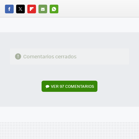
FACEBOOK
TWITTER
FLIPBOARD
E-
WHATSAPP
MAIL
Comentarios cerrados
VER
97 COMENTARIOS