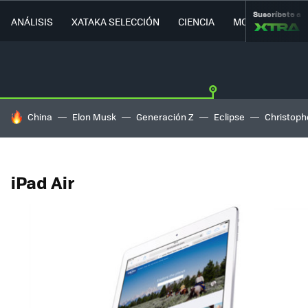
Suscríbete a
ANÁLISIS
XATAKA SELECCIÓN
CIENCIA
MOVILIDAD
HOY SE HABLA DE
China
Elon Musk
Generación Z
Eclipse
Christoph
iPad Air