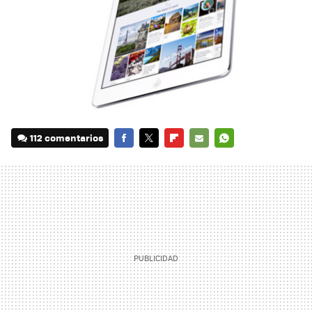
112 comentarios
FACEBOOK
TWITTER
FLIPBOARD
E-
WHATSAPP
MAIL