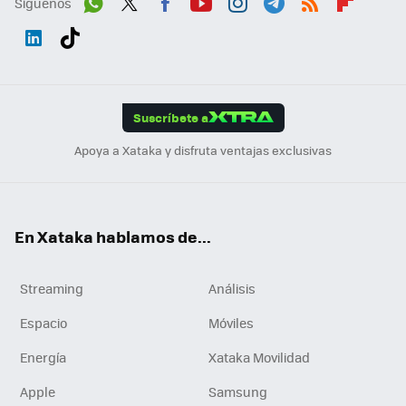
Síguenos
Wh
Twit
Fac
You
Inst
Tele
RSS
Flip
ats
ter
ebo
tub
agr
gra
boa
Link
Tikt
App
ok
e
am
m
rd
edI
ok
Suscríbete a
n
Apoya a Xataka y disfruta ventajas exclusivas
En Xataka hablamos de...
Streaming
Análisis
Espacio
Móviles
Energía
Xataka Movilidad
Apple
Samsung