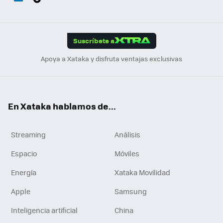
ats
ter
ebo
tub
agr
gra
boa
Link
Tikt
App
ok
e
am
m
rd
edI
ok
Suscríbete a
n
Apoya a Xataka y disfruta ventajas exclusivas
En Xataka hablamos de...
Streaming
Análisis
Espacio
Móviles
Energía
Xataka Movilidad
Apple
Samsung
Inteligencia artificial
China