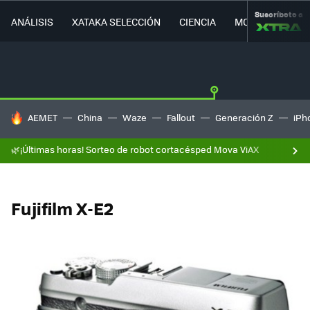
Suscríbete a
ANÁLISIS
XATAKA SELECCIÓN
CIENCIA
MOVILIDAD
HOY SE HABLA DE
AEMET
China
Waze
Fallout
Generación Z
iPh
🌿¡Últimas horas! Sorteo de robot cortacésped Mova ViAX
Fujifilm X-E2