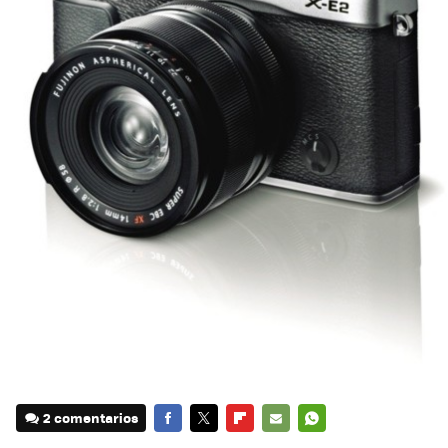
2 comentarios
FACEBOOK
TWITTER
FLIPBOARD
E-
WHATSAPP