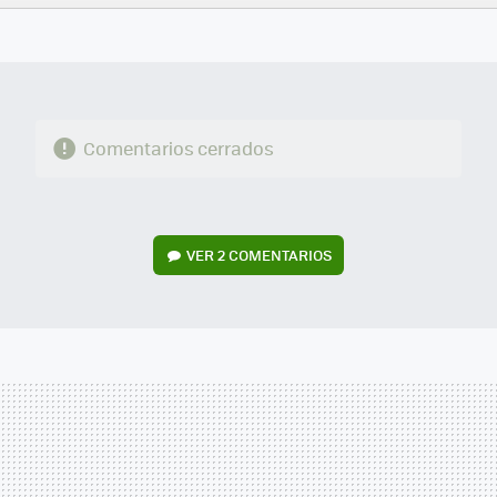
FACEBOOK
TWITTER
FLIPBOARD
E-
WHATSAPP
MAIL
Comentarios cerrados
VER
2 COMENTARIOS