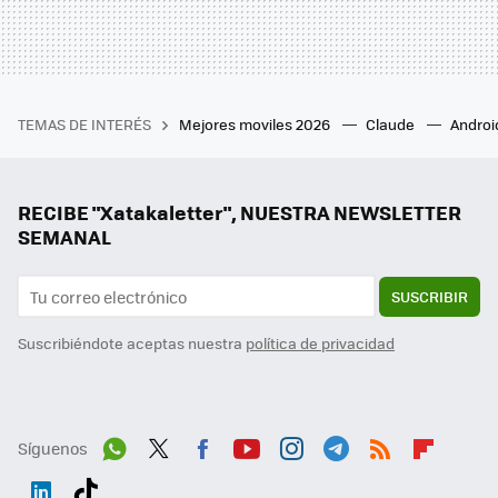
TEMAS DE INTERÉS
Mejores moviles 2026
Claude
Androi
RECIBE "Xatakaletter", NUESTRA NEWSLETTER
SEMANAL
SUSCRIBIR
Suscribiéndote aceptas nuestra
política de privacidad
Síguenos
Wh
Twit
Fac
You
Inst
Tele
RSS
Flip