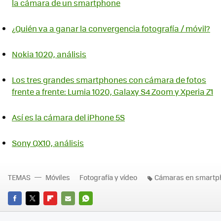
la cámara de un smartphone
¿Quién va a ganar la convergencia fotografía / móvil?
Nokia 1020, análisis
Los tres grandes smartphones con cámara de fotos
frente a frente: Lumia 1020, Galaxy S4 Zoom y Xperia Z1
Así es la cámara del iPhone 5S
Sony QX10, análisis
TEMAS
Móviles
Fotografía y vídeo
Cámaras en smartp
FACEBOOK
TWITTER
FLIPBOARD
E-
WHATSAPP