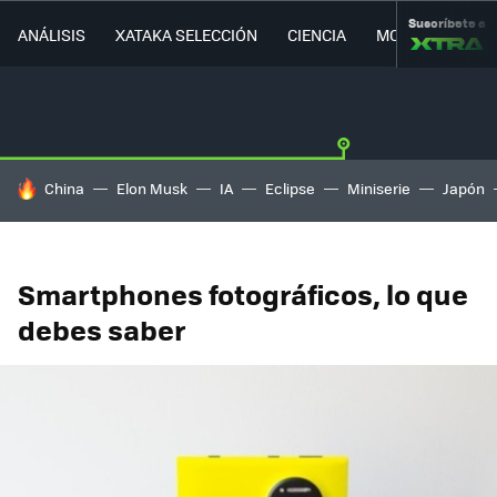
Suscríbete a
ANÁLISIS
XATAKA SELECCIÓN
CIENCIA
MOVILIDAD
HOY SE HABLA DE
China
Elon Musk
IA
Eclipse
Miniserie
Japón
Smartphones fotográficos, lo que
debes saber