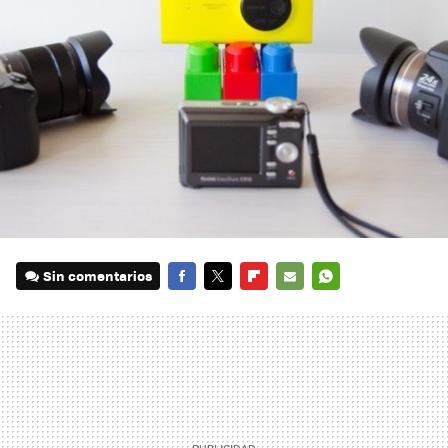
Sin comentarios
FACEBOOK
TWITTER
FLIPBOARD
E-
WHATSAPP
MAIL