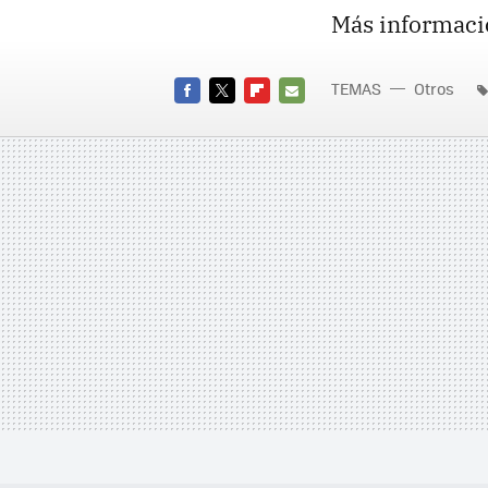
Más informaci
TEMAS
Otros
FACEBOOK
TWITTER
FLIPBOARD
E-
MAIL