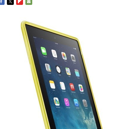
FACEBOOK
TWITTER
FLIPBOARD
E-
MAIL