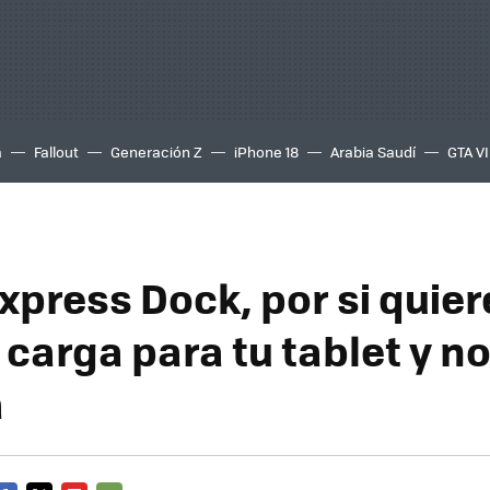
a
Fallout
Generación Z
iPhone 18
Arabia Saudí
GTA VI
Express Dock, por si quie
carga para tu tablet y no
a