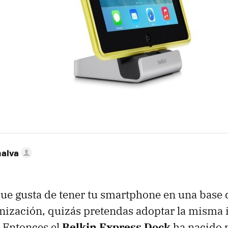
nalva
 que gusta de tener tu smartphone en una base 
nización, quizás pretendas adoptar la misma 
. Entonces el
Belkin Express Dock
ha nacido p