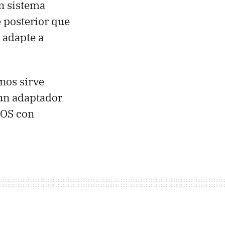
un sistema
e posterior que
e adapte a
nos sirve
 un adaptador
iOS con