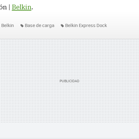
ón |
Belkin
.
Belkin
Base de carga
Belkin Express Dock