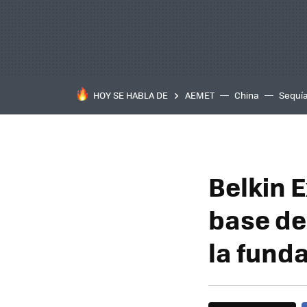
HOY SE HABLA DE
AEMET
China
Sequí
Belkin 
base de 
la fund