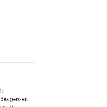
de
idea pero en
ara ti.