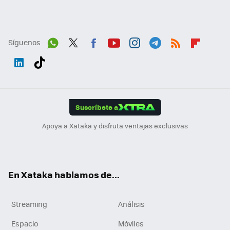
Síguenos
Wh
Twit
Fac
You
Inst
Tele
RSS
Flip
ats
ter
ebo
tub
agr
gra
boa
Link
Tikt
App
ok
e
am
m
rd
edI
ok
Suscríbete a
n
Apoya a Xataka y disfruta ventajas exclusivas
En Xataka hablamos de...
Streaming
Análisis
Espacio
Móviles