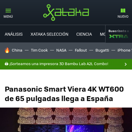
MENÚ
NUEVO
Suscríbete a
ANÁLISIS
XATAKA SELECCIÓN
CIENCIA
MOVILIDAD
HOY SE HABLA DE
China
Tim Cook
NASA
Fallout
Bugatti
iPhone 
🖨️ ¡Sorteamos una impresora 3D Bambu Lab A2L Combo!
Panasonic Smart Viera 4K WT600
de 65 pulgadas llega a España