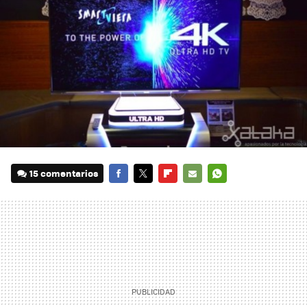
15 comentarios
FACEBOOK
TWITTER
FLIPBOARD
E-
WHATSAPP
MAIL