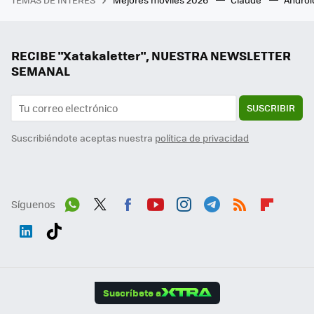
RECIBE "Xatakaletter", NUESTRA NEWSLETTER
SEMANAL
SUSCRIBIR
Suscribiéndote aceptas nuestra
política de privacidad
Síguenos
Wh
Twit
Fac
You
Inst
Tele
RSS
Flip
ats
ter
ebo
tub
agr
gra
boa
Link
Tikt
App
ok
e
am
m
rd
edI
ok
Suscríbete a
n