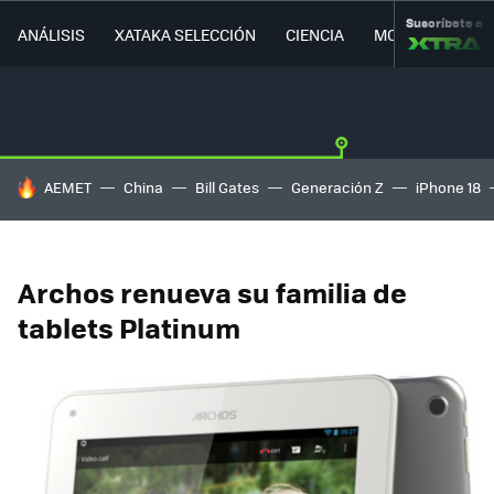
Suscríbete a
ANÁLISIS
XATAKA SELECCIÓN
CIENCIA
MOVILIDAD
HOY SE HABLA DE
AEMET
China
Bill Gates
Generación Z
iPhone 18
Archos renueva su familia de
tablets Platinum