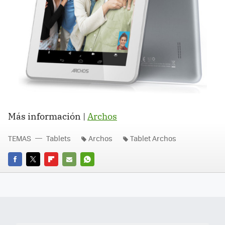
Más información |
Archos
TEMAS
Tablets
Archos
Tablet Archos
FACEBOOK
TWITTER
FLIPBOARD
E-
WHATSAPP
MAIL