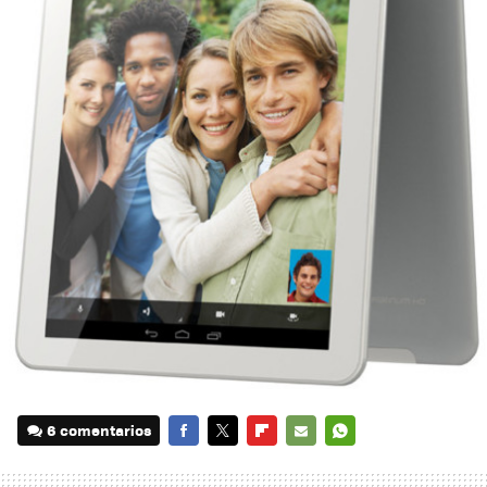
6 comentarios
FACEBOOK
TWITTER
FLIPBOARD
E-
WHATSAPP