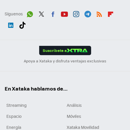
Síguenos
Wh
Twit
Fac
You
Inst
Tele
RSS
Flip
ats
ter
ebo
tub
agr
gra
boa
Link
Tikt
App
ok
e
am
m
rd
edI
ok
Suscríbete a
n
Apoya a Xataka y disfruta ventajas exclusivas
En Xataka hablamos de...
Streaming
Análisis
Espacio
Móviles
Energía
Xataka Movilidad