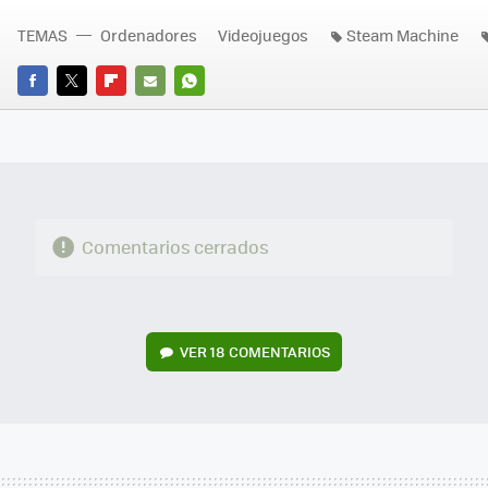
TEMAS
Ordenadores
Videojuegos
Steam Machine
FACEBOOK
TWITTER
FLIPBOARD
E-
WHATSAPP
MAIL
Comentarios cerrados
VER
18 COMENTARIOS