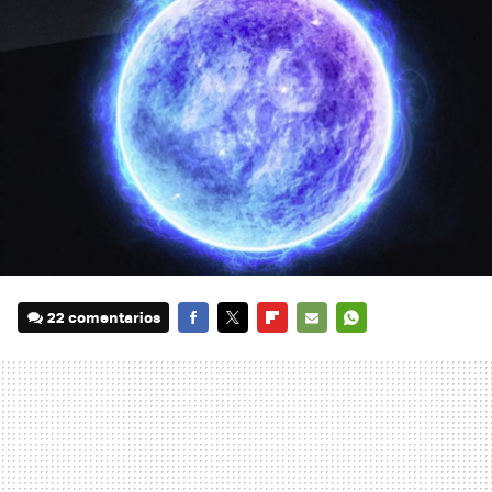
22 comentarios
FACEBOOK
TWITTER
FLIPBOARD
E-
WHATSAPP
MAIL