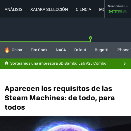
Suscríbete a
ANÁLISIS
XATAKA SELECCIÓN
CIENCIA
MOVILIDAD
HOY SE HABLA DE
China
Tim Cook
NASA
Fallout
Bugatti
iPhone 
🖨️ ¡Sorteamos una impresora 3D Bambu Lab A2L Combo!
Aparecen los requisitos de las
Steam Machines: de todo, para
todos