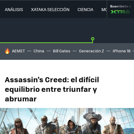
Suscríbete a
ANÁLISIS
XATAKA SELECCIÓN
CIENCIA
MOVILIDAD
HOY SE HABLA DE
AEMET
China
Bill Gates
Generación Z
iPhone 18
Assassin's Creed: el difícil
equilibrio entre triunfar y
abrumar