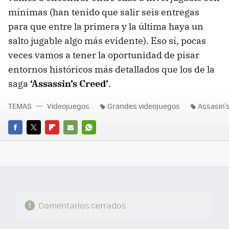
mínimas (han tenido que salir seis entregas
para que entre la primera y la última haya un
salto jugable algo más evidente). Eso sí, pocas
veces vamos a tener la oportunidad de pisar
entornos históricos más detallados que los de la
saga
‘Assassin’s Creed’
.
TEMAS
Videojuegos
Grandes videojuegos
Assasin'
FACEBOOK
TWITTER
FLIPBOARD
E-
WHATSAPP
MAIL
Comentarios cerrados