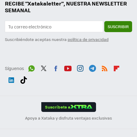
RECIBE "Xatakaletter", NUESTRA NEWSLETTER
SEMANAL
SUSCRIBIR
Suscribiéndote aceptas nuestra
política de privacidad
Síguenos
Wh
Twit
Fac
You
Inst
Tele
RSS
Flip
ats
ter
ebo
tub
agr
gra
boa
Link
Tikt
App
ok
e
am
m
rd
edI
ok
Suscríbete a
n
Apoya a Xataka y disfruta ventajas exclusivas