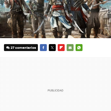
27 comentarios
FACEBOOK
TWITTER
FLIPBOARD
E-
WHATSAPP
MAIL