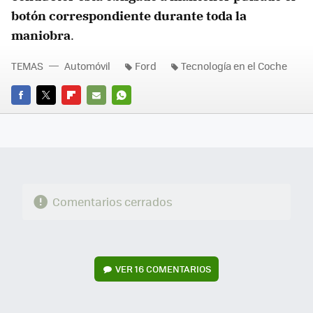
botón correspondiente durante toda la
maniobra
.
TEMAS
Automóvil
Ford
Tecnología en el Coche
FACEBOOK
TWITTER
FLIPBOARD
E-
WHATSAPP
MAIL
Comentarios cerrados
VER
16 COMENTARIOS