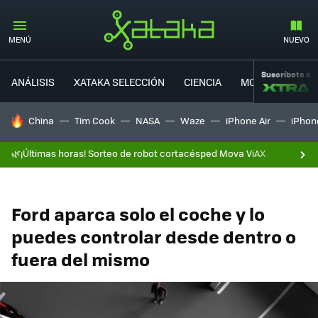
MENÚ
NUEVO
Suscríbete a
ANÁLISIS
XATAKA SELECCIÓN
CIENCIA
MOVILIDAD
HOY SE HABLA DE
China
Tim Cook
NASA
Waze
iPhone Air
iPhone
🌿¡Últimas horas! Sorteo de robot cortacésped Mova ViAX
Ford aparca solo el coche y lo
puedes controlar desde dentro o
fuera del mismo