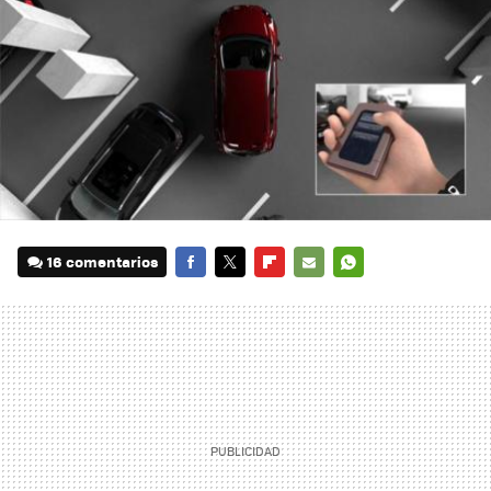
16 comentarios
FACEBOOK
TWITTER
FLIPBOARD
E-
WHATSAPP
MAIL