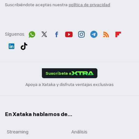
Suscribiéndote aceptas nuestra
política de privacidad
Síguenos
Wh
Twit
Fac
You
Inst
Tele
RSS
Flip
ats
ter
ebo
tub
agr
gra
boa
Link
Tikt
App
ok
e
am
m
rd
edI
ok
Suscríbete a
n
Apoya a Xataka y disfruta ventajas exclusivas
En Xataka hablamos de...
Streaming
Análisis