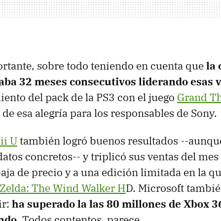
ortante, sobre todo teniendo en cuenta que
la
vaba 32 meses consecutivos liderando esas 
miento del pack de la PS3 con el juego
Grand Th
 de esa alegría para los responsables de Sony.
ii U
también logró buenos resultados --aunqu
atos concretos-- y triplicó sus ventas del mes
baja de precio y a una edición limitada en la qu
 Zelda: The Wind Walker H
D. Microsoft tambié
ir:
ha superado la las 80 millones de Xbox 
undo
. Todos contentos, parece.