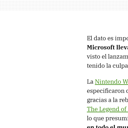
El dato es imp
Microsoft lle
visto el lanza
tenido la culpa
La
Nintendo W
especificaron d
gracias a la re
The Legend of
lo que presum
en todo el m