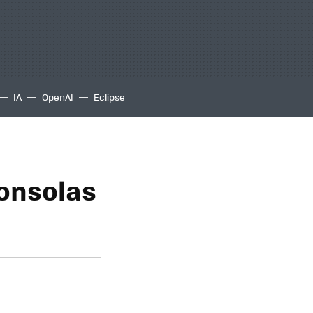
IA
OpenAI
Eclipse
consolas
a