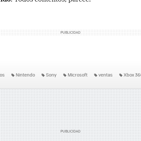
os
Nintendo
Sony
Microsoft
ventas
Xbox 36
o Wii U