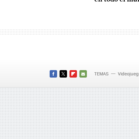
TEMAS
Videojueg
Nintend
FACEBOOK
TWITTER
FLIPBOARD
E-
MAIL