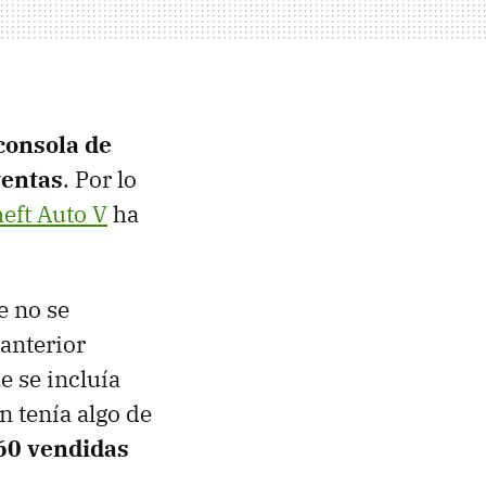
 consola de
ventas
. Por lo
eft Auto V
ha
e no se
 anterior
e se incluía
n tenía algo de
360 vendidas