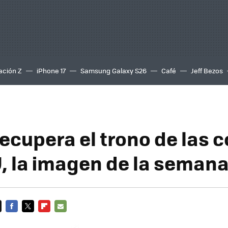
ación Z
iPhone 17
Samsung Galaxy S26
Café
Jeff Bezos
recupera el trono de las 
, la imagen de la seman
FACEBOOK
TWITTER
FLIPBOARD
E-