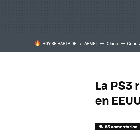
HOY SE HABLA DE
AEMET
China
Gener
La PS3 
en EEUU
65 comentarios