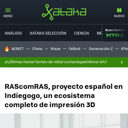
MENÚ
NUEVO
Suscríbete a
ANÁLISIS
XATAKA SELECCIÓN
CIENCIA
MOVILIDAD
HOY SE HABLA DE
AEMET
China
Waze
Fallout
Generación Z
iPh
🌿¡Últimas horas! Sorteo de robot cortacésped Mova ViAX
RAScomRAS, proyecto español en
Indiegogo, un ecosistema
completo de impresión 3D