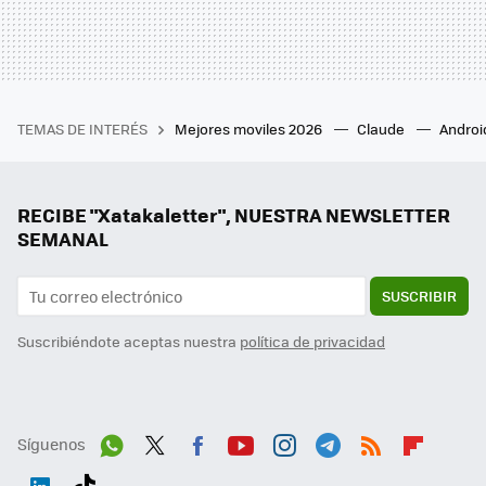
TEMAS DE INTERÉS
Mejores moviles 2026
Claude
Androi
RECIBE "Xatakaletter", NUESTRA NEWSLETTER
SEMANAL
SUSCRIBIR
Suscribiéndote aceptas nuestra
política de privacidad
Síguenos
Wh
Twit
Fac
You
Inst
Tele
RSS
Flip