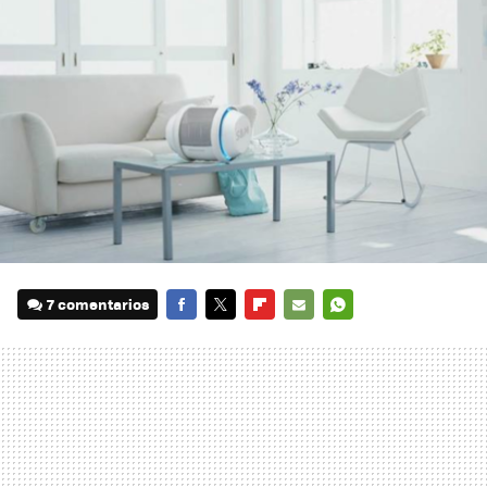
7 comentarios
FACEBOOK
TWITTER
FLIPBOARD
E-
WHATSAPP
MAIL