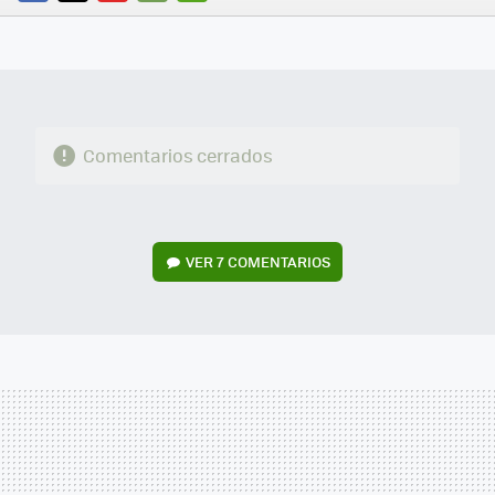
FACEBOOK
TWITTER
FLIPBOARD
E-
WHATSAPP
MAIL
Comentarios cerrados
VER
7 COMENTARIOS