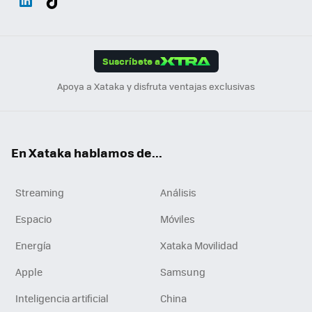
ats
ter
ebo
tub
agr
gra
boa
Link
Tikt
App
ok
e
am
m
rd
edI
ok
Suscríbete a
n
Apoya a Xataka y disfruta ventajas exclusivas
En Xataka hablamos de...
Streaming
Análisis
Espacio
Móviles
Energía
Xataka Movilidad
Apple
Samsung
Inteligencia artificial
China