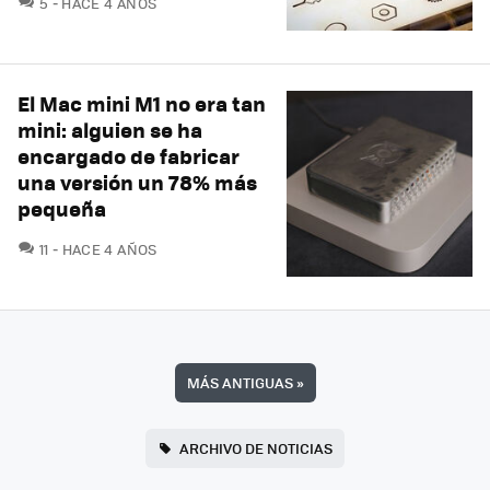
5
HACE 4 AÑOS
El Mac mini M1 no era tan
mini: alguien se ha
encargado de fabricar
una versión un 78% más
pequeña
COMENTARIOS
11
HACE 4 AÑOS
MÁS ANTIGUAS
»
ARCHIVO DE NOTICIAS