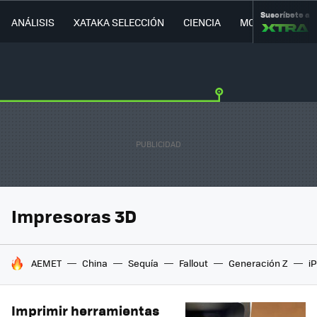
Suscríbete a
ANÁLISIS
XATAKA SELECCIÓN
CIENCIA
MOVILIDAD
Impresoras 3D
HOY SE HABLA DE
AEMET
China
Sequía
Fallout
Generación Z
i
Imprimir herramientas