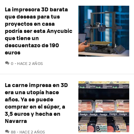
La impresora 3D barata
que deseas para tus
proyectos en casa
podría ser esta Anycubic
que tiene un
descuentazo de 190
euros
COMENTARIOS
0
HACE 2 AÑOS
La carne impresa en 3D
era una utopía hace
años. Ya se puede
comprar en el súper, a
3,5 euros y hecha en
Navarra
COMENTARIOS
88
HACE 2 AÑOS