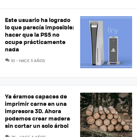
Este usuario ha logrado
lo que parecía imposible:
hacer que la PS5 no
ocupe prácticamente
nada
COMENTARIOS
10
HACE 3 AÑOS
Ya éramos capaces de
imprimir carne en una
impresora 3D. Ahora
podemos crear madera
sin cortar un solo árbol
COMENTARIOS
26
HACE 4 AÑOS