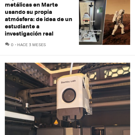
metálicas en Marte
usando su propia
atmósfera: de idea de un
estudiante a
investigación real
COMENTARIOS
0
HACE 3 MESES