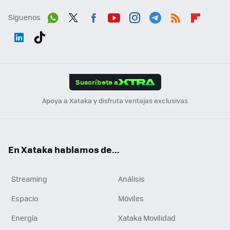
Síguenos
Wh
Twit
Fac
You
Inst
Tele
RSS
Flip
ats
ter
ebo
tub
agr
gra
boa
Link
Tikt
App
ok
e
am
m
rd
edI
ok
Suscríbete a
n
Apoya a Xataka y disfruta ventajas exclusivas
En Xataka hablamos de...
Streaming
Análisis
Espacio
Móviles
Energía
Xataka Movilidad