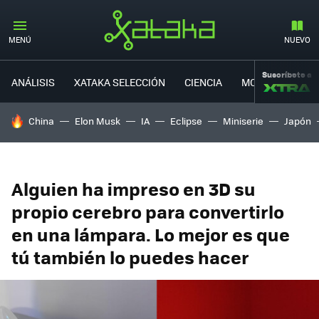
MENÚ
NUEVO
Suscríbete a
ANÁLISIS
XATAKA SELECCIÓN
CIENCIA
MOVILIDAD
HOY SE HABLA DE
China
Elon Musk
IA
Eclipse
Miniserie
Japón
Alguien ha impreso en 3D su
propio cerebro para convertirlo
en una lámpara. Lo mejor es que
tú también lo puedes hacer