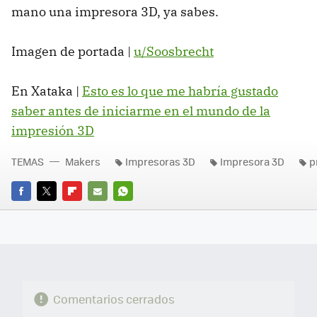
mano una impresora 3D, ya sabes.
Imagen de portada |
u/Soosbrecht
En Xataka |
Esto es lo que me habría gustado
saber antes de iniciarme en el mundo de la
impresión 3D
TEMAS
Makers
Impresoras 3D
Impresora 3D
p
FACEBOOK
TWITTER
FLIPBOARD
E-
WHATSAPP
MAIL
Comentarios cerrados