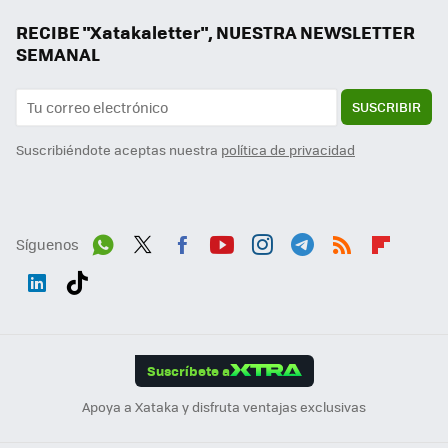
RECIBE "Xatakaletter", NUESTRA NEWSLETTER
SEMANAL
SUSCRIBIR
Suscribiéndote aceptas nuestra
política de privacidad
Síguenos
Wh
Twit
Fac
You
Inst
Tele
RSS
Flip
ats
ter
ebo
tub
agr
gra
boa
Link
Tikt
App
ok
e
am
m
rd
edI
ok
Suscríbete a
n
Apoya a Xataka y disfruta ventajas exclusivas