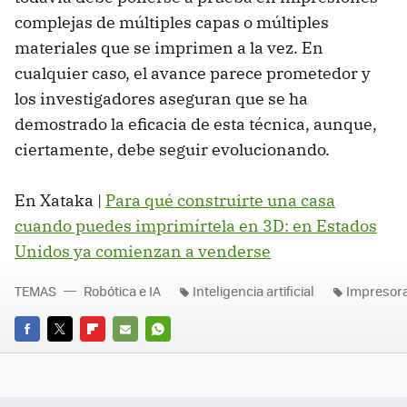
complejas de múltiples capas o múltiples
materiales que se imprimen a la vez. En
cualquier caso, el avance parece prometedor y
los investigadores aseguran que se ha
demostrado la eficacia de esta técnica, aunque,
ciertamente, debe seguir evolucionando.
En Xataka |
Para qué construirte una casa
cuando puedes imprimírtela en 3D: en Estados
Unidos ya comienzan a venderse
TEMAS
Robótica e IA
Inteligencia artificial
Impresor
FACEBOOK
TWITTER
FLIPBOARD
E-
WHATSAPP
MAIL