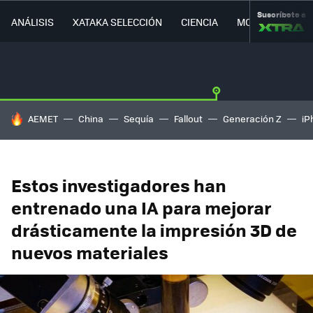
Suscríbete a
ANÁLISIS
XATAKA SELECCIÓN
CIENCIA
MOVILIDAD
HOY SE HABLA DE
AEMET
China
Sequía
Fallout
Generación Z
iP
Estos investigadores han
entrenado una IA para mejorar
drásticamente la impresión 3D de
nuevos materiales