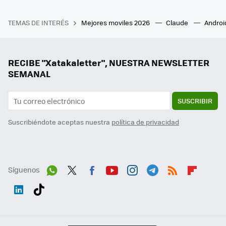
TEMAS DE INTERÉS
Mejores moviles 2026
Claude
Androi
RECIBE "Xatakaletter", NUESTRA NEWSLETTER
SEMANAL
SUSCRIBIR
Suscribiéndote aceptas nuestra
política de privacidad
Síguenos
Wh
Twit
Fac
You
Inst
Tele
RSS
Flip
ats
ter
ebo
tub
agr
gra
boa
Link
Tikt
App
ok
e
am
m
rd
edI
ok