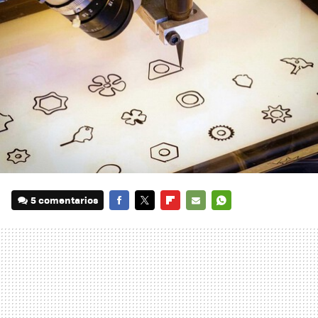
5 comentarios
FACEBOOK
TWITTER
FLIPBOARD
E-
WHATSAPP
MAIL