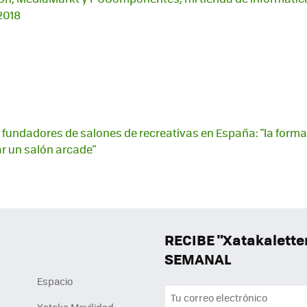
2018
os fundadores de salones de recreativas en España: "la forma
r un salón arcade"
RECIBE "Xatakalett
SEMANAL
Espacio