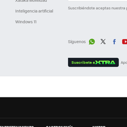
Xataka Movilidad
Suscribiéndote aceptas nuestra
Inteligencia artificial
Windows 11
Síguenos
Wh
Twit
Fac
Y
ats
ter
ebo
tu
Suscríbete a
Apo
App
ok
e