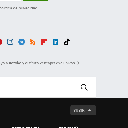
política de privacidad
ou
Inst
Tele
RSS
Flip
Link
Tikt
b
agr
gra
boa
edI
ok
ya a Xataka y disfruta ventajas exclusivas
am
m
rd
n
BUSCAR
SUBIR