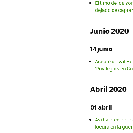
El timo de los s
dejado de captar
Junio 2020
14 junio
Acepté un vale-d
'Privilegios en
Abril 2020
01 abril
Así ha crecido lo
locura en la gue