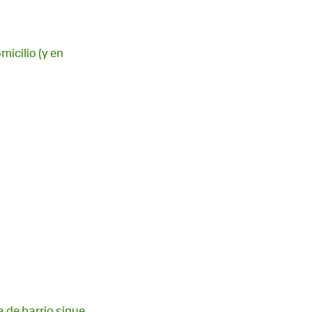
micilio (y en
 de barrio sigue