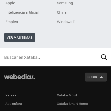
Apple
Samsung
Inteligencia artificial
China
Empleo
Windows 11
VER MÁS TEMAS
BUSCA
SUBIR
Xataka
Xataka Móvil
Applesfera
Xataka Smart Home