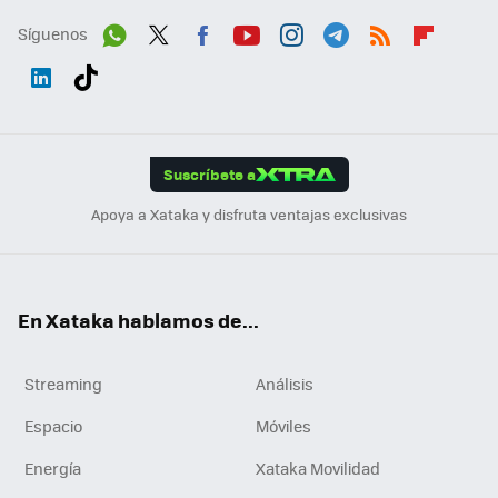
Síguenos
Wh
Twit
Fac
You
Inst
Tele
RSS
Flip
ats
ter
ebo
tub
agr
gra
boa
Link
Tikt
App
ok
e
am
m
rd
edI
ok
Suscríbete a
n
Apoya a Xataka y disfruta ventajas exclusivas
En Xataka hablamos de...
Streaming
Análisis
Espacio
Móviles
Energía
Xataka Movilidad