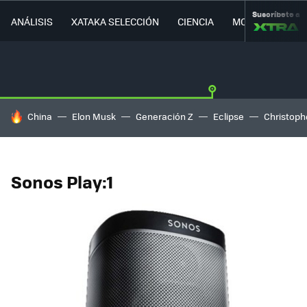
Suscríbete a
ANÁLISIS
XATAKA SELECCIÓN
CIENCIA
MOVILIDAD
HOY SE HABLA DE
China
Elon Musk
Generación Z
Eclipse
Christoph
Sonos Play:1