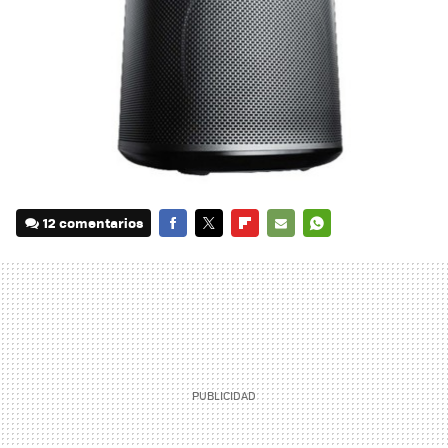
12 comentarios
FACEBOOK
TWITTER
FLIPBOARD
E-
WHATSAPP
MAIL