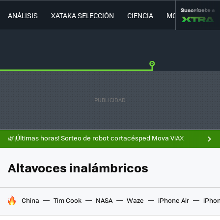
Suscríbete a
ANÁLISIS
XATAKA SELECCIÓN
CIENCIA
MOVILIDAD
🌿¡Últimas horas! Sorteo de robot cortacésped Mova ViAX
Altavoces inalámbricos
HOY SE HABLA DE
China
Tim Cook
NASA
Waze
iPhone Air
iPhon