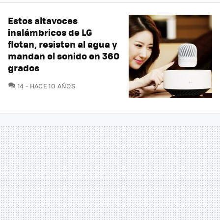
Estos altavoces
inalámbricos de LG
flotan, resisten al agua y
mandan el sonido en 360
grados
COMENTARIOS
14
HACE 10 AÑOS