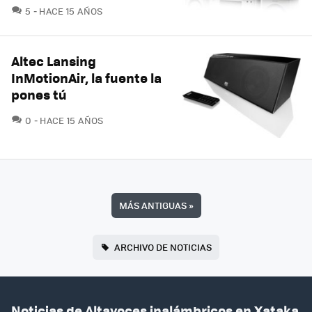
COMENTARIOS
5
HACE 15 AÑOS
Altec Lansing
InMotionAir, la fuente la
pones tú
COMENTARIOS
0
HACE 15 AÑOS
MÁS ANTIGUAS
»
ARCHIVO DE NOTICIAS
Noticias de Altavoces inalámbricos en Xataka