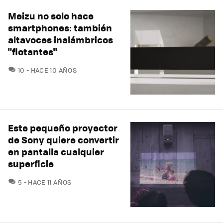
Meizu no solo hace
smartphones: también
altavoces inalámbricos
"flotantes"
COMENTARIOS
10
HACE 10 AÑOS
Este pequeño proyector
de Sony quiere convertir
en pantalla cualquier
superficie
COMENTARIOS
5
HACE 11 AÑOS