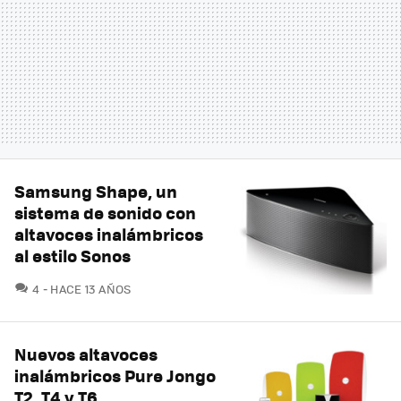
Samsung Shape, un
sistema de sonido con
altavoces inalámbricos
al estilo Sonos
COMENTARIOS
4
HACE 13 AÑOS
Nuevos altavoces
inalámbricos Pure Jongo
T2, T4 y T6