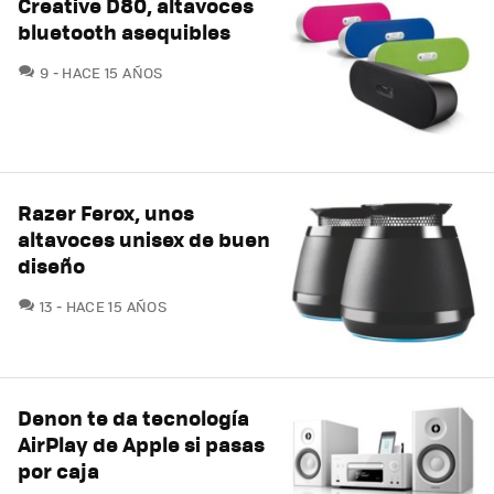
Creative D80, altavoces
bluetooth asequibles
COMENTARIOS
9
HACE 15 AÑOS
Razer Ferox, unos
altavoces unisex de buen
diseño
COMENTARIOS
13
HACE 15 AÑOS
Denon te da tecnología
AirPlay de Apple si pasas
por caja