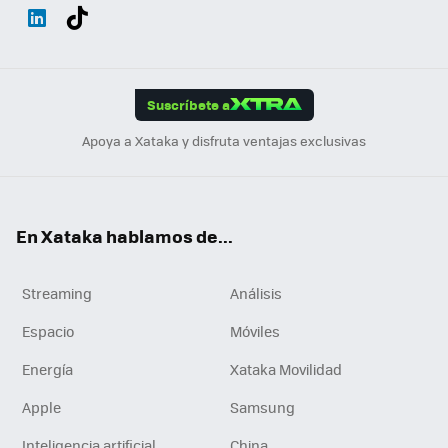
Wh
Twit
Fac
You
Inst
Tele
RSS
Flip
ats
ter
ebo
tub
agr
gra
boa
Link
Tikt
App
ok
e
am
m
rd
edI
ok
Suscríbete a
n
Apoya a Xataka y disfruta ventajas exclusivas
En Xataka hablamos de...
Streaming
Análisis
Espacio
Móviles
Energía
Xataka Movilidad
Apple
Samsung
Inteligencia artificial
China