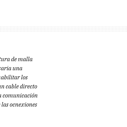
tura de malla
saria una
abilitar los
n cable directo
tra comunicación
 las ocnexiones