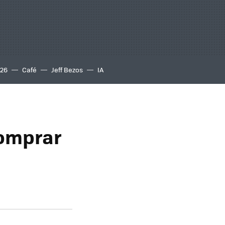
S26
Café
Jeff Bezos
IA
comprar