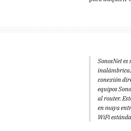
SonosNet es 
inalámbrica.
conexión dire
equipos Sono
al router. Es
en maya entr
WiFi estándar