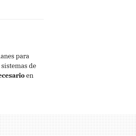
lanes para
 sistemas de
ecesario
en