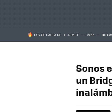
HOY SE HABLA DE
AEMET
China
Bill Ga
Sonos e
un Brid
inalámb