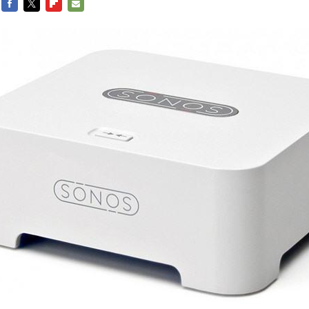
FACEBOOK
TWITTER
FLIPBOARD
E-
MAIL