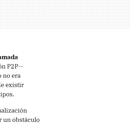
lamada
ón P2P--
o no era
e existir
uipos.
ualización
 un obstáculo