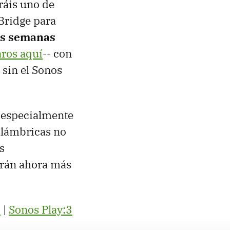
ráis uno de
Bridge para
as semanas
ros aquí
-- con
 sin el Sonos
 especialmente
alámbricas no
s
arán ahora más
1
|
Sonos Play:3