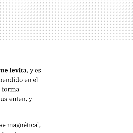
ue levita
, y es
spendido en el
a forma
sustenten, y
se magnética",