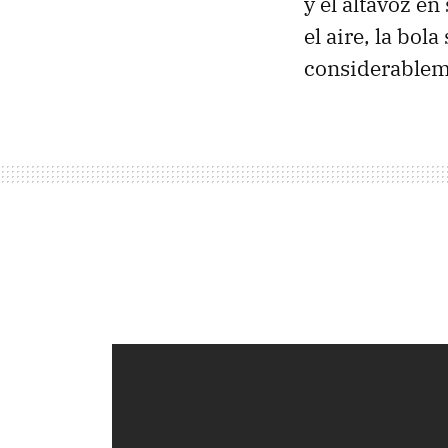
y el altavoz e
el aire, la bo
considerableme