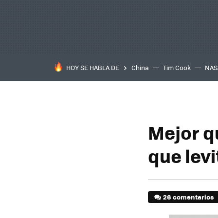
HOY SE HABLA DE
China
Tim Cook
NAS
Mejor q
que lev
26 comentarios