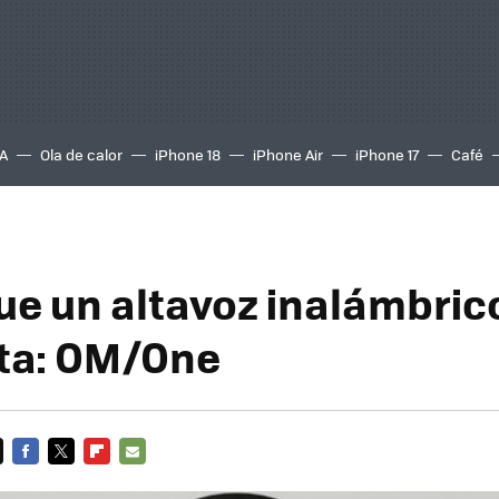
A
Ola de calor
iPhone 18
iPhone Air
iPhone 17
Café
ue un altavoz inalámbric
ita: OM/One
FACEBOOK
TWITTER
FLIPBOARD
E-