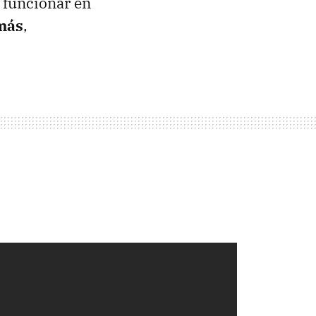
o funcionar en
 más
,