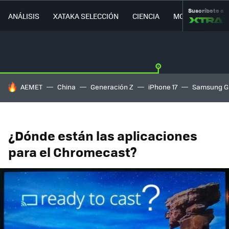
Suscríbete a
ANÁLISIS
XATAKA SELECCIÓN
CIENCIA
MOVILIDAD
HOY SE HABLA DE
AEMET
China
Generación Z
iPhone 17
Samsung G
¿Dónde están las aplicaciones
para el Chromecast?