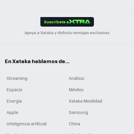
ats
ter
ebo
tub
agr
gra
boa
Link
Tikt
App
ok
e
am
m
rd
edI
ok
Suscríbete a
n
Apoya a Xataka y disfruta ventajas exclusivas
En Xataka hablamos de...
Streaming
Análisis
Espacio
Móviles
Energía
Xataka Movilidad
Apple
Samsung
Inteligencia artificial
China