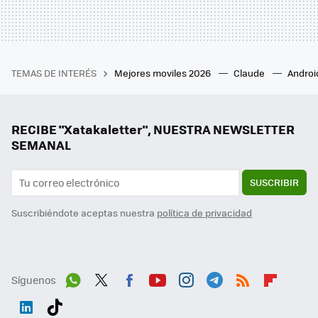
TEMAS DE INTERÉS
Mejores moviles 2026
Claude
Androi
RECIBE "Xatakaletter", NUESTRA NEWSLETTER
SEMANAL
SUSCRIBIR
Suscribiéndote aceptas nuestra
política de privacidad
Síguenos
Wh
Twit
Fac
You
Inst
Tele
RSS
Flip