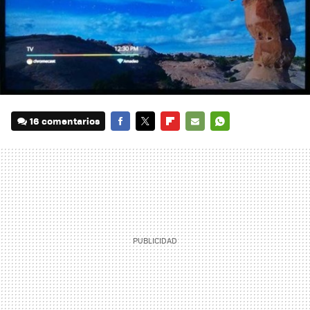
16 comentarios
FACEBOOK
TWITTER
FLIPBOARD
E-
WHATSAPP
MAIL