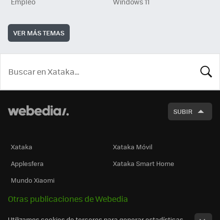
Empleo
Windows 11
VER MÁS TEMAS
BUSCA
SUBIR
Xataka
Xataka Móvil
Applesfera
Xataka Smart Home
Mundo Xiaomi
Otras publicaciones de Webedia
Utilizamos cookies de terceros para generar estadísticas