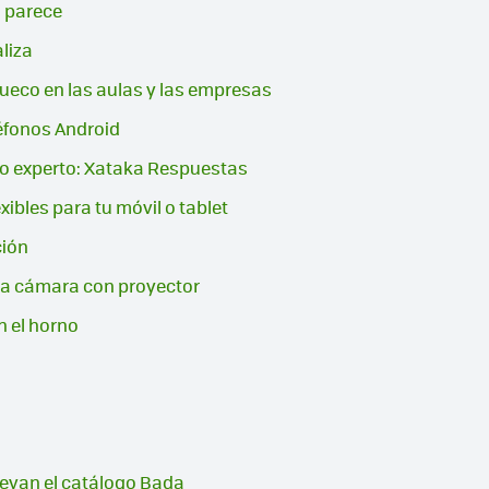
 parece
aliza
ueco en las aulas y las empresas
léfonos Android
tro experto: Xataka Respuestas
ibles para tu móvil o tablet
ción
 la cámara con proyector
n el horno
evan el catálogo Bada