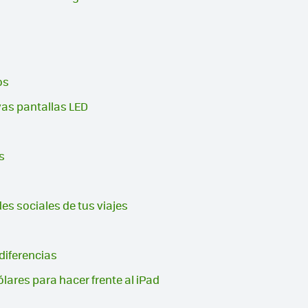
os
vas pantallas LED
s
s sociales de tus viajes
diferencias
lares para hacer frente al iPad