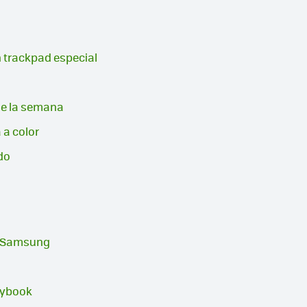
n trackpad especial
de la semana
 a color
do
rá Samsung
laybook