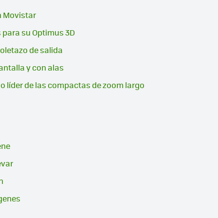
n Movistar
s para su Optimus 3D
oletazo de salida
ntalla y con alas
o líder de las compactas de zoom largo
ene
evar
n
ágenes