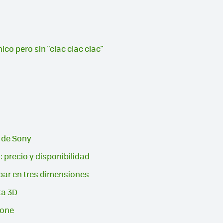
co pero sin "clac clac clac"
a de Sony
: precio y disponibilidad
bar en tres dimensiones
ta 3D
fone