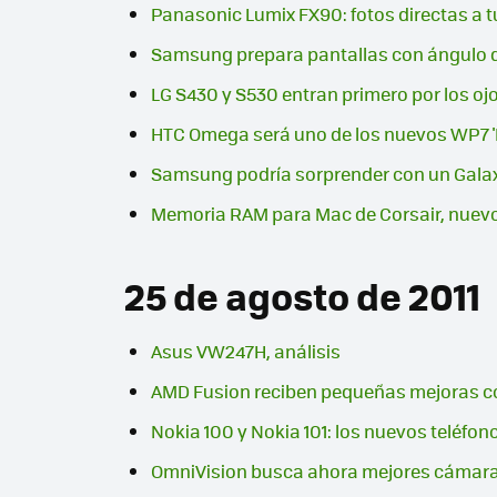
Panasonic Lumix FX90: fotos directas a tu
Samsung prepara pantallas con ángulo de 
LG S430 y S530 entran primero por los oj
HTC Omega será uno de los nuevos WP7 
Samsung podría sorprender con un Galax
Memoria RAM para Mac de Corsair, nuev
25 de agosto de 2011
Asus VW247H, análisis
AMD Fusion reciben pequeñas mejoras c
Nokia 100 y Nokia 101: los nuevos teléfo
OmniVision busca ahora mejores cámaras