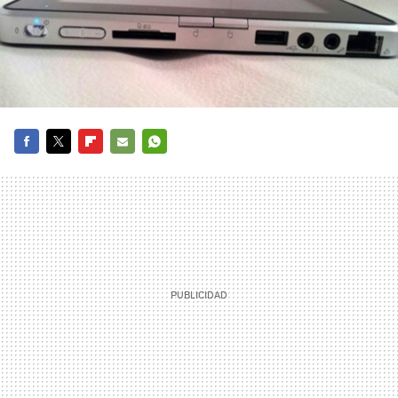
FACEBOOK
TWITTER
FLIPBOARD
E-
WHATSAPP
MAIL