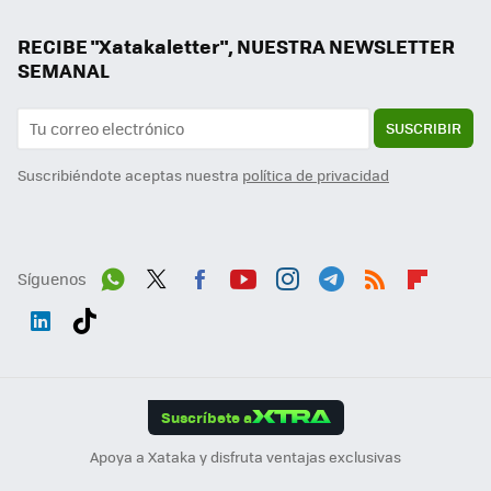
RECIBE "Xatakaletter", NUESTRA NEWSLETTER
SEMANAL
SUSCRIBIR
Suscribiéndote aceptas nuestra
política de privacidad
Síguenos
Wh
Twit
Fac
You
Inst
Tele
RSS
Flip
ats
ter
ebo
tub
agr
gra
boa
Link
Tikt
App
ok
e
am
m
rd
edI
ok
Suscríbete a
n
Apoya a Xataka y disfruta ventajas exclusivas