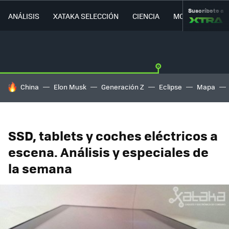
Suscríbete a
ANÁLISIS
XATAKA SELECCIÓN
CIENCIA
MOVILIDAD
HOY SE HABLA DE
China
Elon Musk
Generación Z
Eclipse
Mapa
SSD, tablets y coches eléctricos a
escena. Análisis y especiales de
la semana