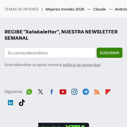
TEMAS DE INTERÉS
Mejores moviles 2026
Claude
Androi
RECIBE "Xatakaletter", NUESTRA NEWSLETTER
SEMANAL
SUSCRIBIR
Suscribiéndote aceptas nuestra
política de privacidad
Síguenos
Wh
Twit
Fac
You
Inst
Tele
RSS
Flip
ats
ter
ebo
tub
agr
gra
boa
Link
Tikt
App
ok
e
am
m
rd
edI
ok