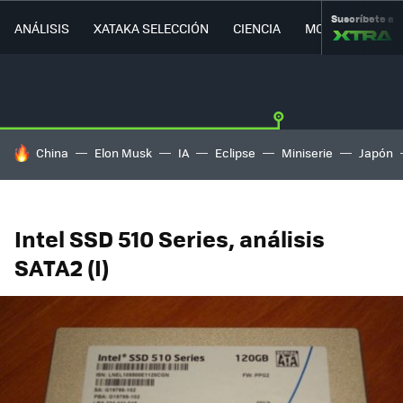
Suscríbete a
ANÁLISIS
XATAKA SELECCIÓN
CIENCIA
MOVILIDAD
HOY SE HABLA DE
China
Elon Musk
IA
Eclipse
Miniserie
Japón
Intel SSD 510 Series, análisis
SATA2 (I)