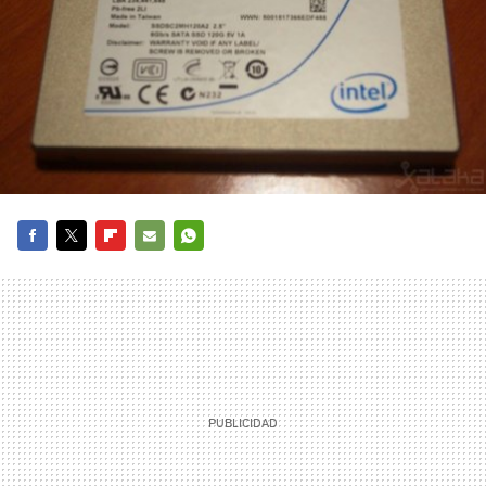
FACEBOOK
TWITTER
FLIPBOARD
E-
WHATSAPP
MAIL