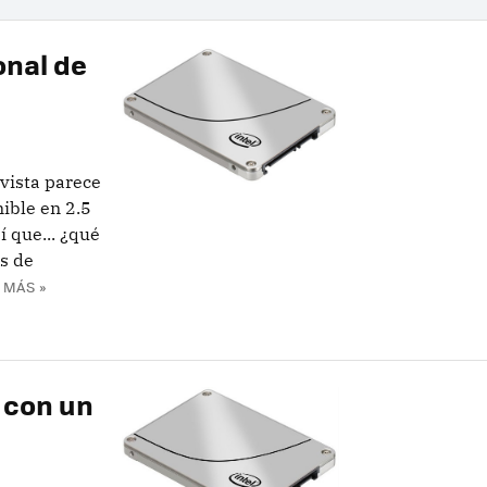
onal de
vista parece
ible en 2.5
í que... ¿qué
ps de
 MÁS »
 con un