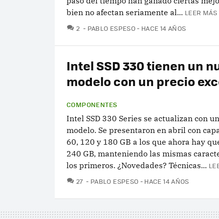
paso del tiempo han ganado ciertas mejo
bien no afectan seriamente al...
LEER MÁS 
COMENTARIOS
2
PABLO ESPESO
HACE 14 AÑOS
Intel SSD 330 tienen un n
modelo con un precio exc
COMPONENTES
Intel SSD 330 Series se actualizan con u
modelo. Se presentaron en abril con cap
60, 120 y 180 GB a los que ahora hay qu
240 GB, manteniendo las mismas caracte
los primeros. ¿Novedades? Técnicas...
LE
COMENTARIOS
27
PABLO ESPESO
HACE 14 AÑOS