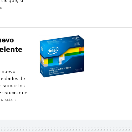
ras que, si
»
uevo
elente
n nuevo
acidades de
e sumar los
rísticas que
ER MÁS »