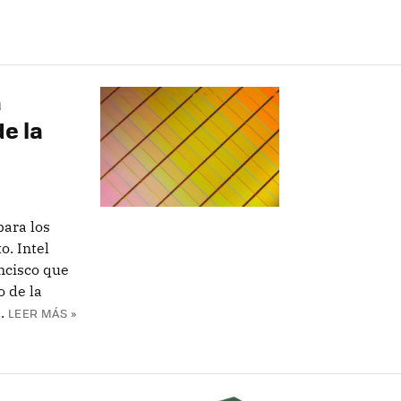
a
de la
ara los
o. Intel
ncisco que
 de la
.
LEER MÁS »