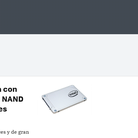
a con
D NAND
es
ces y de gran