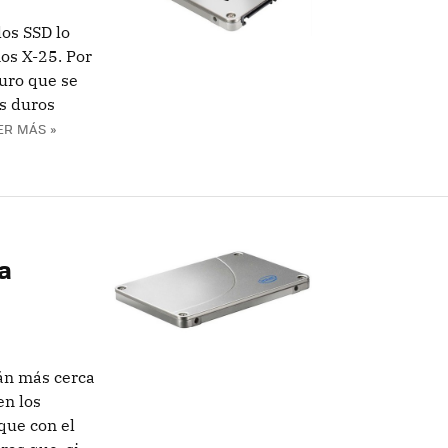
los SSD lo
os X-25. Por
uro que se
s duros
ER MÁS »
a
tán más cerca
en los
que con el