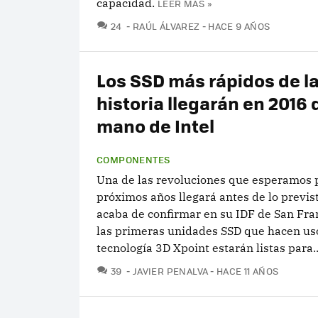
capacidad.
LEER MÁS »
COMENTARIOS
24
RAÚL ÁLVAREZ
HACE 9 AÑOS
Los SSD más rápidos de l
historia llegarán en 2016 
mano de Intel
COMPONENTES
Una de las revoluciones que esperamos p
próximos años llegará antes de lo previst
acaba de confirmar en su IDF de San Fra
las primeras unidades SSD que hacen uso
tecnología 3D Xpoint estarán listas para..
COMENTARIOS
39
JAVIER PENALVA
HACE 11 AÑOS