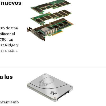
s nuevos
ero de una
sfacer al
 750, un
st Ridge y
LEER MÁS »
a las
lanzamiento