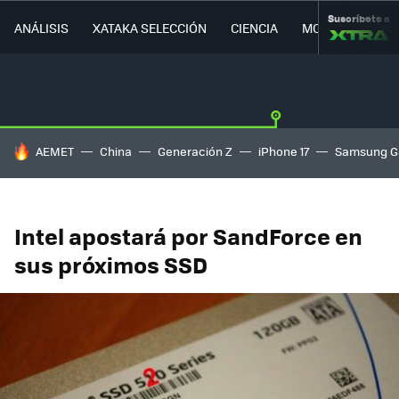
Suscríbete a
ANÁLISIS
XATAKA SELECCIÓN
CIENCIA
MOVILIDAD
HOY SE HABLA DE
AEMET
China
Generación Z
iPhone 17
Samsung G
Intel apostará por SandForce en
sus próximos SSD