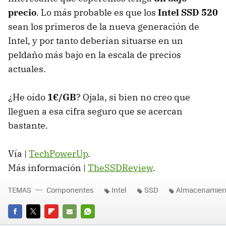
precio
. Lo más probable es que los
Intel
SSD
520
sean los primeros de la nueva generación de
Intel, y por tanto deberían situarse en un
peldaño más bajo en la escala de precios
actuales.
¿He oído
1€/GB
? Ojala, si bien no creo que
lleguen a esa cifra seguro que se acercan
bastante.
Vía |
TechPowerUp
.
Más información |
TheSSDReview
.
TEMAS
Componentes
Intel
SSD
Almacenamien
FACEBOOK
TWITTER
FLIPBOARD
E-
WHATSAPP