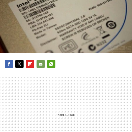
FACEBOOK
TWITTER
FLIPBOARD
E-
WHATSAPP
MAIL