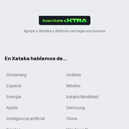
ats
ter
ebo
tub
agr
gra
boa
Link
Tikt
App
ok
e
am
m
rd
edI
ok
Suscríbete a
n
Apoya a Xataka y disfruta ventajas exclusivas
En Xataka hablamos de...
Streaming
Análisis
Espacio
Móviles
Energía
Xataka Movilidad
Apple
Samsung
Inteligencia artificial
China