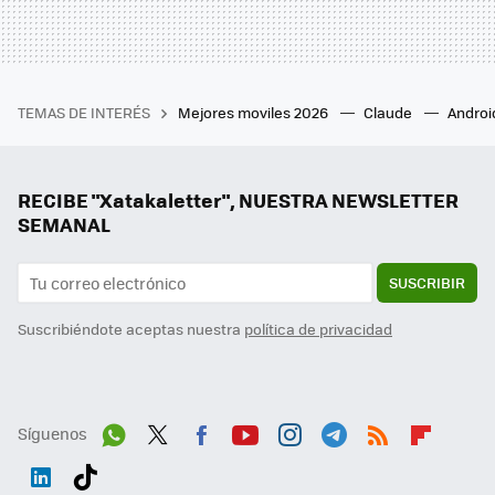
TEMAS DE INTERÉS
Mejores moviles 2026
Claude
Androi
RECIBE "Xatakaletter", NUESTRA NEWSLETTER
SEMANAL
SUSCRIBIR
Suscribiéndote aceptas nuestra
política de privacidad
Síguenos
Wh
Twit
Fac
You
Inst
Tele
RSS
Flip