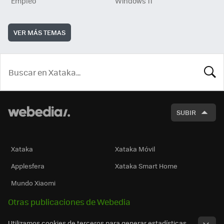
Empleo
Windows 11
VER MÁS TEMAS
BUSCA
SUBIR
Xataka
Xataka Móvil
Applesfera
Xataka Smart Home
Mundo Xiaomi
Otras publicaciones de Webedia
Utilizamos cookies de terceros para generar estadísticas