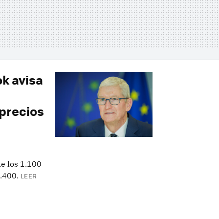
ok avisa
 precios
de los 1.100
1.400.
LEER