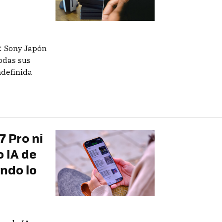
: Sony Japón
odas sus
definida
 Pro ni
 IA de
ndo lo