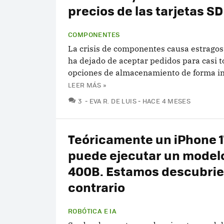
precios de las tarjetas SD
COMPONENTES
La crisis de componentes causa estragos
ha dejado de aceptar pedidos para casi t
opciones de almacenamiento de forma in
LEER MÁS »
COMENTARIOS
3
EVA R. DE LUIS
HACE 4 MESES
Teóricamente un iPhone 17
puede ejecutar un modelo
400B. Estamos descubrie
contrario
ROBÓTICA E IA