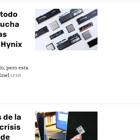
étodo
mucha
as
 Hynix
o, pero esta
túnel
LEER
 de la
crisis
 de