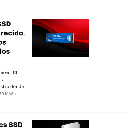
SSD
recido.
os
los
ario. El
os
istro donde
ER MÁS »
des SSD