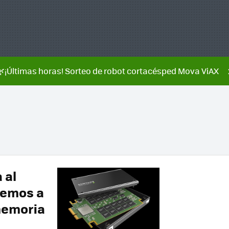
🌿¡Últimas horas! Sorteo de robot cortacésped Mova ViAX
 al
remos a
 memoria