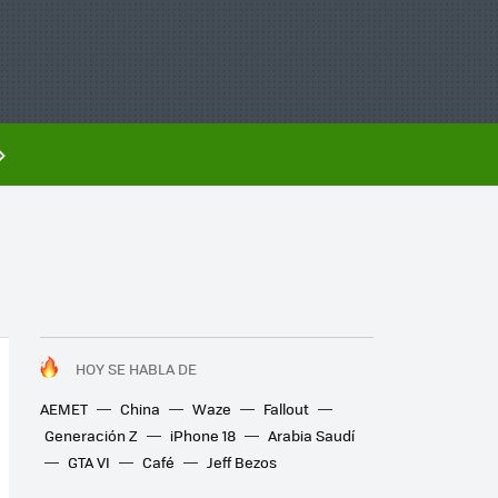
HOY SE HABLA DE
AEMET
China
Waze
Fallout
Generación Z
iPhone 18
Arabia Saudí
GTA VI
Café
Jeff Bezos