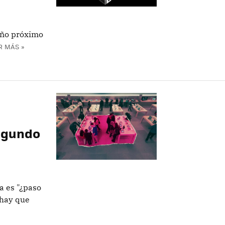
año próximo
R MÁS »
segundo
a es "¿paso
 hay que