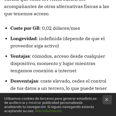
acompañantes de otras alternativas físicas a las
que tenemos acceso.
Coste por GB
: 0,02 dólares/mes
Longevidad
: indefinida (depende de que el
proveedor siga activo)
Ventajas
: cómodos, acceso desde cualquier
dispositivo, momento y lugar mientras
tengamos conexión a internet
Desventajas
: coste elevado, cedes el control
de tus datos a un tercero, lo que puede tener
implicaciones para la privacidad y seguridad
Utilizamos cookies de terceros para generar estadísticas
de los mismos
de audiencia y mostrar publicidad personalizada
analizando tu navegación. Si sigues navegando estarás
aceptando su uso.
Más información