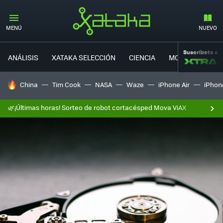
MENÚ
NUEVO
Suscríbete a
ANÁLISIS
XATAKA SELECCIÓN
CIENCIA
MOVILIDAD
HOY SE HABLA DE
China
Tim Cook
NASA
Waze
iPhone Air
iPhone
🌿¡Últimas horas! Sorteo de robot cortacésped Mova ViAX