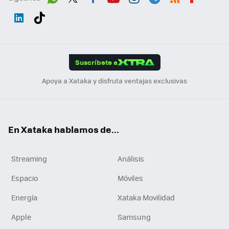
Wh
Twit
Fac
You
Inst
Tele
RSS
Flip
ats
ter
ebo
tub
agr
gra
boa
Link
Tikt
App
ok
e
am
m
rd
edI
ok
Suscríbete a
n
Apoya a Xataka y disfruta ventajas exclusivas
En Xataka hablamos de...
Streaming
Análisis
Espacio
Móviles
Energía
Xataka Movilidad
Apple
Samsung