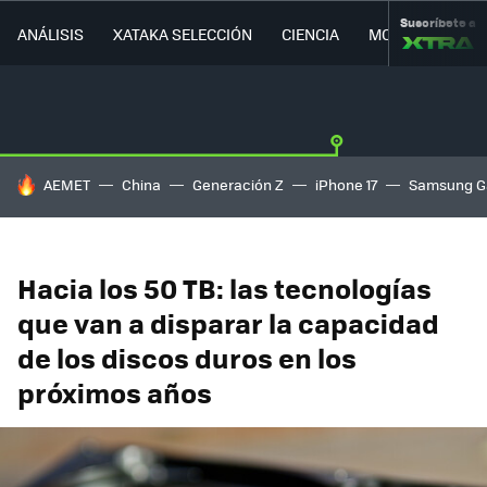
Suscríbete a
ANÁLISIS
XATAKA SELECCIÓN
CIENCIA
MOVILIDAD
HOY SE HABLA DE
AEMET
China
Generación Z
iPhone 17
Samsung G
Hacia los 50 TB: las tecnologías
que van a disparar la capacidad
de los discos duros en los
próximos años