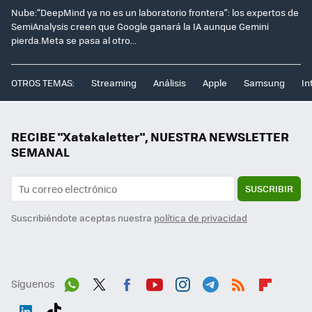
Nube:“DeepMind ya no es un laboratorio frontera”: los expertos de
SemiAnalysis creen que Google ganará la IA aunque Gemini
pierda.Meta se pasa al otro...
OTROS TEMAS:
Streaming
Análisis
Apple
Samsung
In
RECIBE "Xatakaletter", NUESTRA NEWSLETTER
SEMANAL
SUSCRIBIR
Suscribiéndote aceptas nuestra
política de privacidad
Síguenos
Wh
Twit
Fac
You
Inst
Tele
RSS
Flip