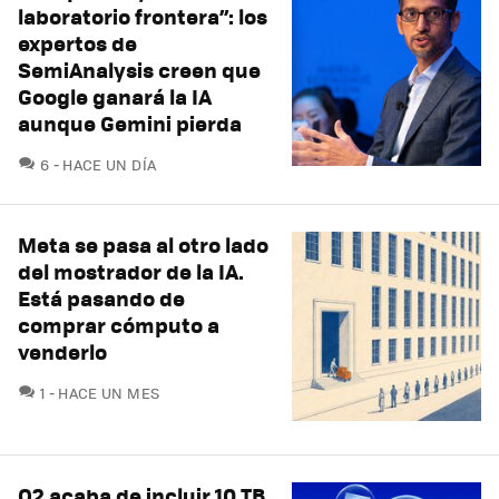
laboratorio frontera”: los
expertos de
SemiAnalysis creen que
Google ganará la IA
aunque Gemini pierda
COMENTARIOS
6
HACE UN DÍA
Meta se pasa al otro lado
del mostrador de la IA.
Está pasando de
comprar cómputo a
venderlo
COMENTARIOS
1
HACE UN MES
O2 acaba de incluir 10 TB