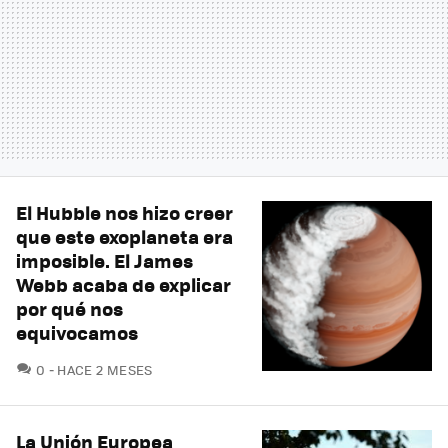
El Hubble nos hizo creer
que este exoplaneta era
imposible. El James
Webb acaba de explicar
por qué nos
equivocamos
COMENTARIOS
0
HACE 2 MESES
La Unión Europea