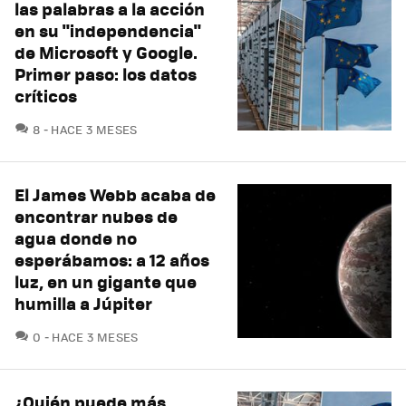
las palabras a la acción
en su "independencia"
de Microsoft y Google.
Primer paso: los datos
críticos
COMENTARIOS
8
HACE 3 MESES
El James Webb acaba de
encontrar nubes de
agua donde no
esperábamos: a 12 años
luz, en un gigante que
humilla a Júpiter
COMENTARIOS
0
HACE 3 MESES
¿Quién puede más,