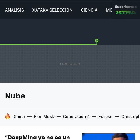
Suscríbete a
ANÁLISIS
XATAKA SELECCIÓN
CIENCIA
MOVILIDAD
Nube
HOY SE HABLA DE
China
Elon Musk
Generación Z
Eclipse
Christop
“DeepMind ya no es un