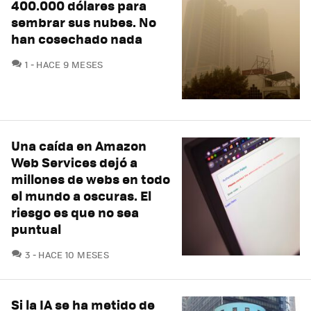
400.000 dólares para
sembrar sus nubes. No
han cosechado nada
COMENTARIOS
1
HACE 9 MESES
Una caída en Amazon
Web Services dejó a
millones de webs en todo
el mundo a oscuras. El
riesgo es que no sea
puntual
COMENTARIOS
3
HACE 10 MESES
Si la IA se ha metido de