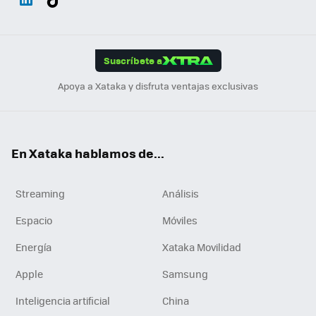
ats
ter
ebo
tub
agr
gra
boa
Link
Tikt
App
ok
e
am
m
rd
edI
ok
Suscríbete a
n
Apoya a Xataka y disfruta ventajas exclusivas
En Xataka hablamos de...
Streaming
Análisis
Espacio
Móviles
Energía
Xataka Movilidad
Apple
Samsung
Inteligencia artificial
China