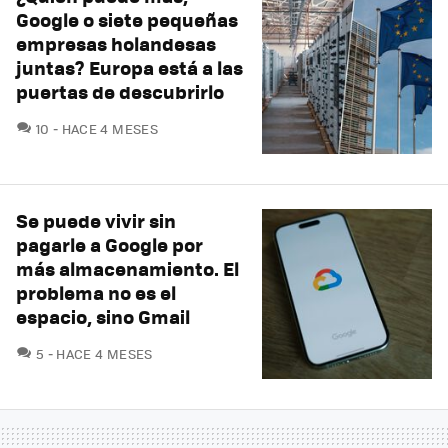
Google o siete pequeñas
empresas holandesas
juntas? Europa está a las
puertas de descubrirlo
COMENTARIOS
10
HACE 4 MESES
Se puede vivir sin
pagarle a Google por
más almacenamiento. El
problema no es el
espacio, sino Gmail
COMENTARIOS
5
HACE 4 MESES