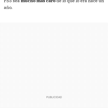
PS5 sea
mucho más caro
de lo que lo era hace un
año.