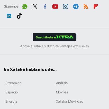
Síguenos
Wh
Twit
Fac
You
Inst
Tele
RSS
Flip
ats
ter
ebo
tub
agr
gra
boa
Link
Tikt
App
ok
e
am
m
rd
edIn
ok
Suscríbete a
Apoya a Xataka y disfruta ventajas exclusivas
En Xataka hablamos de...
Streaming
Análisis
Espacio
Móviles
Energía
Xataka Movilidad