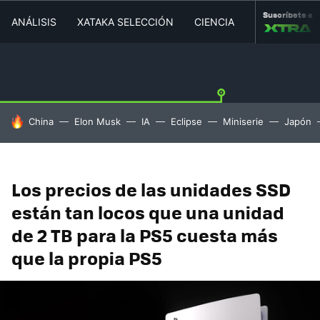
Suscríbete a
ANÁLISIS
XATAKA SELECCIÓN
CIENCIA
MOVILIDAD
HOY SE HABLA DE
China
Elon Musk
IA
Eclipse
Miniserie
Japón
Los precios de las unidades SSD
están tan locos que una unidad
de 2 TB para la PS5 cuesta más
que la propia PS5