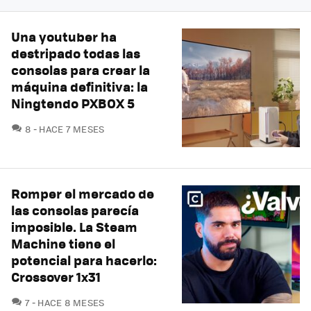
Una youtuber ha
destripado todas las
consolas para crear la
máquina definitiva: la
Ningtendo PXBOX 5
COMENTARIOS
8
HACE 7 MESES
Romper el mercado de
las consolas parecía
imposible. La Steam
Machine tiene el
potencial para hacerlo:
Crossover 1x31
COMENTARIOS
7
HACE 8 MESES