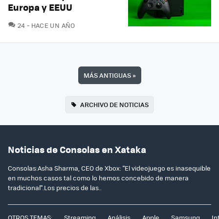
Europa y EEUU
COMENTARIOS
24
HACE UN AÑO
MÁS ANTIGUAS
»
ARCHIVO DE NOTICIAS
Noticias de Consolas en Xataka
Consolas:Asha Sharma, CEO de Xbox: "El videojuego es inasequible
en muchos casos tal como lo hemos concebido de manera
tradicional".Los precios de las..
OTROS TEMAS:
Streaming
Análisis
Apple
Samsung
In