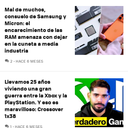
Mal de muchos,
consuelo de Samsung y
Micron: el
encarecimiento de las
RAM amenaza con dejar
en la cuneta a media
industria
COMENTARIOS
2
HACE 6 MESES
Llevamos 25 años
viviendo una gran
guerra entre la Xbox y la
PlayStation. Y eso es
maravilloso: Crossover
1x38
COMENTARIOS
1
HACE 6 MESES