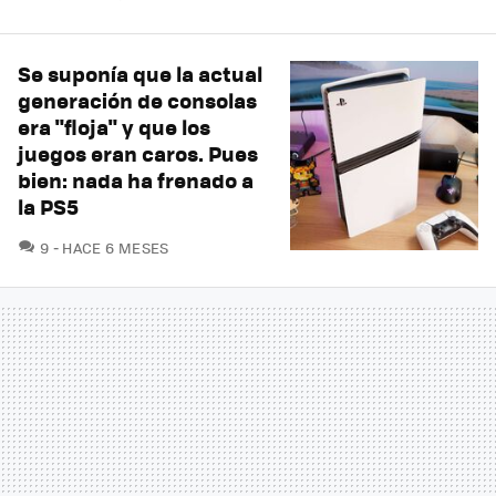
Se suponía que la actual
generación de consolas
era "floja" y que los
juegos eran caros. Pues
bien: nada ha frenado a
la PS5
COMENTARIOS
9
HACE 6 MESES