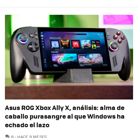
Asus ROG Xbox Ally X, análisis: alma de
caballo purasangre al que Windows ha
echado el lazo
COMENTARIOS
8
HACE 9 MESES