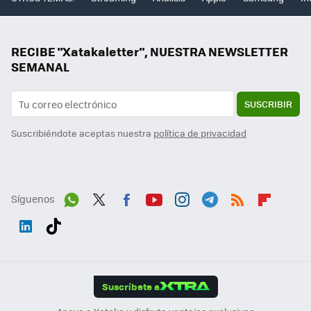
RECIBE "Xatakaletter", NUESTRA NEWSLETTER
SEMANAL
SUSCRIBIR
Suscribiéndote aceptas nuestra
política de privacidad
Síguenos
Wh
Twit
Fac
You
Inst
Tele
RSS
Flip
ats
ter
ebo
tub
agr
gra
boa
Link
Tikt
App
ok
e
am
m
rd
edI
ok
Suscríbete a
n