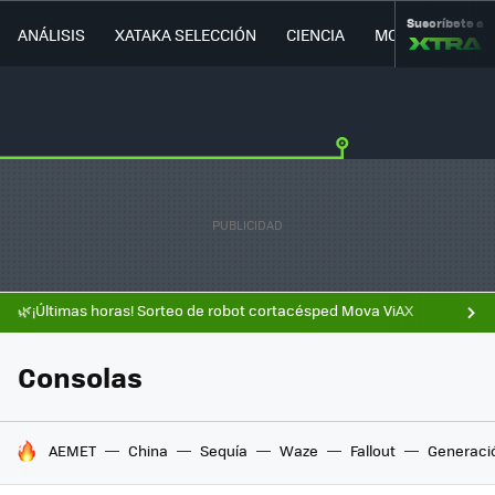
Suscríbete a
ANÁLISIS
XATAKA SELECCIÓN
CIENCIA
MOVILIDAD
🌿¡Últimas horas! Sorteo de robot cortacésped Mova ViAX
Consolas
HOY SE HABLA DE
AEMET
China
Sequía
Waze
Fallout
Generaci